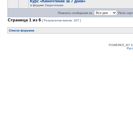
Курс «Киночтение за 7 дней»
в форуме
Скорочтение
Показать сообщения за:
Поле сорт
Страница
1
из
6
[ Результатов поиска: 107 ]
Список форумов
POWERED_BY
C
Рус