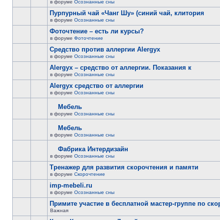
в форуме
Осознанные сны
Пурпурный чай «Чанг Шу» (синий чай, клитория
в форуме
Осознанные сны
Фоточтение – есть ли курсы?
в форуме
Фоточтение
Cредство против аллергии Alergyx
в форуме
Осознанные сны
Alergyx – средство от аллергии. Показания к
в форуме
Осознанные сны
Alergyx средство от аллергии
в форуме
Осознанные сны
Мебель
в форуме
Осознанные сны
Мебель
в форуме
Осознанные сны
Фабрика Интердизайн
в форуме
Осознанные сны
Тренажер для развития скорочтения и памяти
в форуме
Скорочтение
imp-mebeli.ru
в форуме
Осознанные сны
Примите участие в бесплатной мастер-группе по ск
Важная