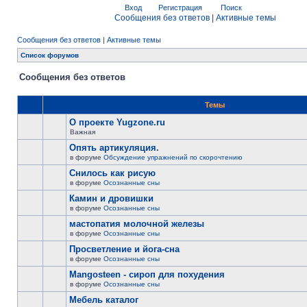
Вход
Регистрация
Поиск
Сообщения без ответов
|
Активные темы
Сообщения без ответов
|
Активные темы
Список форумов
Сообщения без ответов
Темы
О проекте Yugzone.ru
Важная
Опять артикуляция.
в форуме
Обсуждение упражнений по скорочтению
Снилось как рисую
в форуме
Осознанные сны
Камин и дровишки
в форуме
Осознанные сны
мастопатия молочной железы
в форуме
Осознанные сны
Просветление и йога-сна
в форуме
Осознанные сны
Mangosteen - сироп для похудения
в форуме
Осознанные сны
Мебель каталог