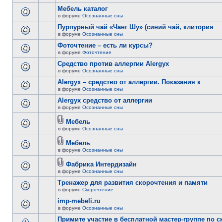
Мебель каталог
в форуме
Осознанные сны
Пурпурный чай «Чанг Шу» (синий чай, клитория
в форуме
Осознанные сны
Фоточтение – есть ли курсы?
в форуме
Фоточтение
Cредство против аллергии Alergyx
в форуме
Осознанные сны
Alergyx – средство от аллергии. Показания к
в форуме
Осознанные сны
Alergyx средство от аллергии
в форуме
Осознанные сны
Мебель
в форуме
Осознанные сны
Мебель
в форуме
Осознанные сны
Фабрика Интердизайн
в форуме
Осознанные сны
Тренажер для развития скорочтения и памяти
в форуме
Скорочтение
imp-mebeli.ru
в форуме
Осознанные сны
Примите участие в бесплатной мастер-группе по 