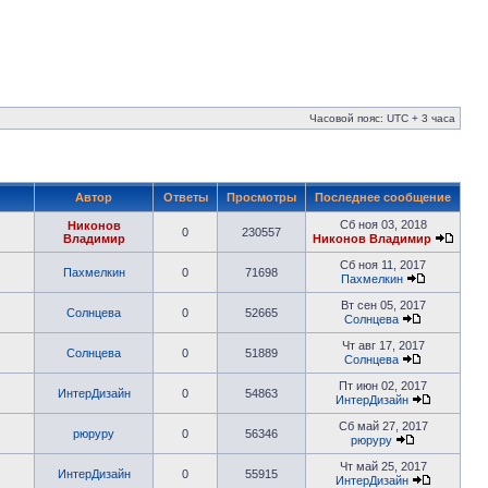
Часовой пояс: UTC + 3 часа
Автор
Ответы
Просмотры
Последнее сообщение
Сб ноя 03, 2018
Никонов
0
230557
Владимир
Никонов Владимир
Сб ноя 11, 2017
Пахмелкин
0
71698
Пахмелкин
Вт сен 05, 2017
Солнцева
0
52665
Солнцева
Чт авг 17, 2017
Солнцева
0
51889
Солнцева
Пт июн 02, 2017
ИнтерДизайн
0
54863
ИнтерДизайн
Сб май 27, 2017
рюруру
0
56346
рюруру
Чт май 25, 2017
ИнтерДизайн
0
55915
ИнтерДизайн