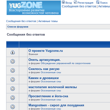
Вход
Регистрация
Поиск
Сообщения без ответов
|
Активны
Сообщения без ответов
|
Активные темы
Список форумов
Сообщения без ответов
О проекте Yugzone.ru
Важная
Опять артикуляция.
в форуме
Обсуждение упражнений по скорочтению
Снилось как рисую
в форуме
Осознанные сны
Камин и дровишки
в форуме
Осознанные сны
мастопатия молочной железы
в форуме
Осознанные сны
Просветление и йога-сна
в форуме
Осознанные сны
Mangosteen - сироп для похудения
в форуме
Осознанные сны