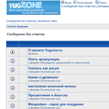
Вход
Регистрация
Поиск
Сообщения без ответов
|
Активны
Сообщения без ответов
|
Активные темы
Список форумов
Сообщения без ответов
О проекте Yugzone.ru
Важная
Опять артикуляция.
в форуме
Обсуждение упражнений по скорочтению
Снилось как рисую
в форуме
Осознанные сны
Камин и дровишки
в форуме
Осознанные сны
мастопатия молочной железы
в форуме
Осознанные сны
Просветление и йога-сна
в форуме
Осознанные сны
Mangosteen - сироп для похудения
в форуме
Осознанные сны