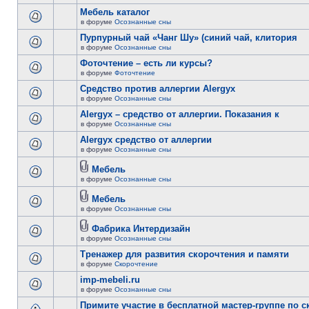
Мебель каталог
в форуме
Осознанные сны
Пурпурный чай «Чанг Шу» (синий чай, клитория
в форуме
Осознанные сны
Фоточтение – есть ли курсы?
в форуме
Фоточтение
Cредство против аллергии Alergyx
в форуме
Осознанные сны
Alergyx – средство от аллергии. Показания к
в форуме
Осознанные сны
Alergyx средство от аллергии
в форуме
Осознанные сны
Мебель
в форуме
Осознанные сны
Мебель
в форуме
Осознанные сны
Фабрика Интердизайн
в форуме
Осознанные сны
Тренажер для развития скорочтения и памяти
в форуме
Скорочтение
imp-mebeli.ru
в форуме
Осознанные сны
Примите участие в бесплатной мастер-группе по 