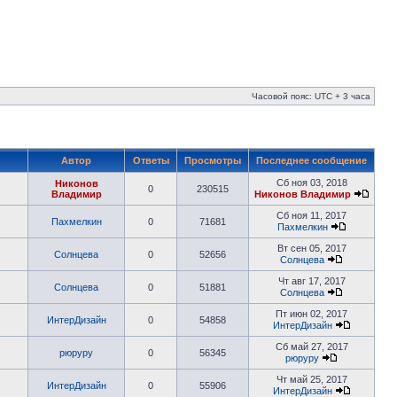
Часовой пояс: UTC + 3 часа
Автор
Ответы
Просмотры
Последнее сообщение
Сб ноя 03, 2018
Никонов
0
230515
Владимир
Никонов Владимир
Сб ноя 11, 2017
Пахмелкин
0
71681
Пахмелкин
Вт сен 05, 2017
Солнцева
0
52656
Солнцева
Чт авг 17, 2017
Солнцева
0
51881
Солнцева
Пт июн 02, 2017
ИнтерДизайн
0
54858
ИнтерДизайн
Сб май 27, 2017
рюруру
0
56345
рюруру
Чт май 25, 2017
ИнтерДизайн
0
55906
ИнтерДизайн