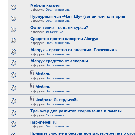
Мебель каталог
в форуме
Осознанные сны
Пурпурный чай «Чанг Шу» (синий чай, клитория
в форуме
Осознанные сны
Фоточтение – есть ли курсы?
в форуме
Фоточтение
Cредство против аллергии Alergyx
в форуме
Осознанные сны
Alergyx – средство от аллергии. Показания к
в форуме
Осознанные сны
Alergyx средство от аллергии
в форуме
Осознанные сны
Мебель
в форуме
Осознанные сны
Мебель
в форуме
Осознанные сны
Фабрика Интердизайн
в форуме
Осознанные сны
Тренажер для развития скорочтения и памяти
в форуме
Скорочтение
imp-mebeli.ru
в форуме
Осознанные сны
Примите участие в бесплатной мастер-группе по ск