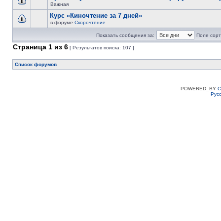
Важная
Курс «Киночтение за 7 дней»
в форуме
Скорочтение
Показать сообщения за:
Поле сорт
Страница
1
из
6
[ Результатов поиска: 107 ]
Список форумов
POWERED_BY
C
Рус