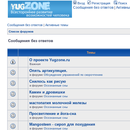
Вход
Регистрация
Поиск
Сообщения без ответов
|
Активны
Сообщения без ответов
|
Активные темы
Список форумов
Сообщения без ответов
Темы
О проекте Yugzone.ru
Важная
Опять артикуляция.
в форуме
Обсуждение упражнений по скорочтению
Снилось как рисую
в форуме
Осознанные сны
Камин и дровишки
в форуме
Осознанные сны
мастопатия молочной железы
в форуме
Осознанные сны
Просветление и йога-сна
в форуме
Осознанные сны
Mangosteen - сироп для похудения
в форуме
Осознанные сны