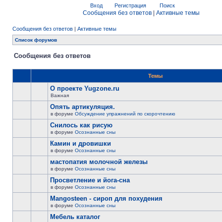
Вход
Регистрация
Поиск
Сообщения без ответов
|
Активные темы
Сообщения без ответов
|
Активные темы
Список форумов
Сообщения без ответов
Темы
О проекте Yugzone.ru
Важная
Опять артикуляция.
в форуме
Обсуждение упражнений по скорочтению
Снилось как рисую
в форуме
Осознанные сны
Камин и дровишки
в форуме
Осознанные сны
мастопатия молочной железы
в форуме
Осознанные сны
Просветление и йога-сна
в форуме
Осознанные сны
Mangosteen - сироп для похудения
в форуме
Осознанные сны
Мебель каталог