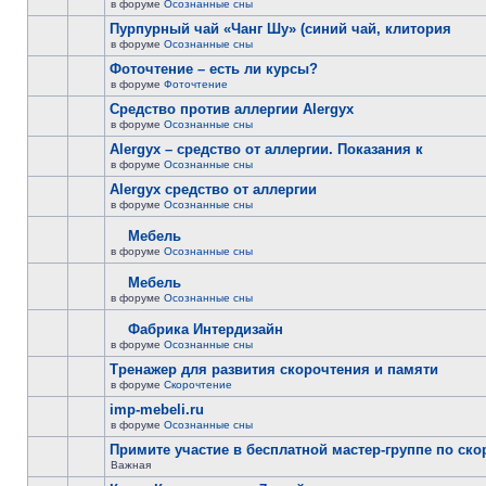
в форуме
Осознанные сны
Пурпурный чай «Чанг Шу» (синий чай, клитория
в форуме
Осознанные сны
Фоточтение – есть ли курсы?
в форуме
Фоточтение
Cредство против аллергии Alergyx
в форуме
Осознанные сны
Alergyx – средство от аллергии. Показания к
в форуме
Осознанные сны
Alergyx средство от аллергии
в форуме
Осознанные сны
Мебель
в форуме
Осознанные сны
Мебель
в форуме
Осознанные сны
Фабрика Интердизайн
в форуме
Осознанные сны
Тренажер для развития скорочтения и памяти
в форуме
Скорочтение
imp-mebeli.ru
в форуме
Осознанные сны
Примите участие в бесплатной мастер-группе по ск
Важная