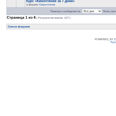
Курс «Киночтение за 7 дней»
в форуме
Скорочтение
Показать сообщения за:
Поле сорт
Страница
1
из
6
[ Результатов поиска: 107 ]
Список форумов
POWERED_BY
C
Рус