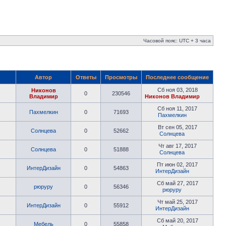
Часовой пояс: UTC + 3 часа
Автор
Ответы
Просмотры
Последнее сообщение
Сб ноя 03, 2018
Никонов
0
230546
Владимир
Никонов Владимир
Сб ноя 11, 2017
Пахмелкин
0
71693
Пахмелкин
Вт сен 05, 2017
Солнцева
0
52662
Солнцева
Чт авг 17, 2017
Солнцева
0
51888
Солнцева
Пт июн 02, 2017
ИнтерДизайн
0
54863
ИнтерДизайн
Сб май 27, 2017
рюруру
0
56346
рюруру
Чт май 25, 2017
ИнтерДизайн
0
55912
ИнтерДизайн
Сб май 20, 2017
Мебель
0
55858