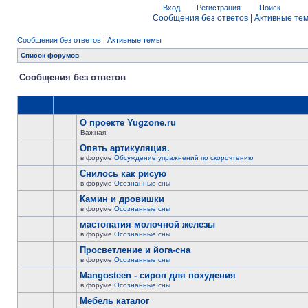
Вход
Регистрация
Поиск
Сообщения без ответов
|
Активные те
Сообщения без ответов
|
Активные темы
Список форумов
Сообщения без ответов
О проекте Yugzone.ru
Важная
Опять артикуляция.
в форуме
Обсуждение упражнений по скорочтению
Снилось как рисую
в форуме
Осознанные сны
Камин и дровишки
в форуме
Осознанные сны
мастопатия молочной железы
в форуме
Осознанные сны
Просветление и йога-сна
в форуме
Осознанные сны
Mangosteen - сироп для похудения
в форуме
Осознанные сны
Мебель каталог