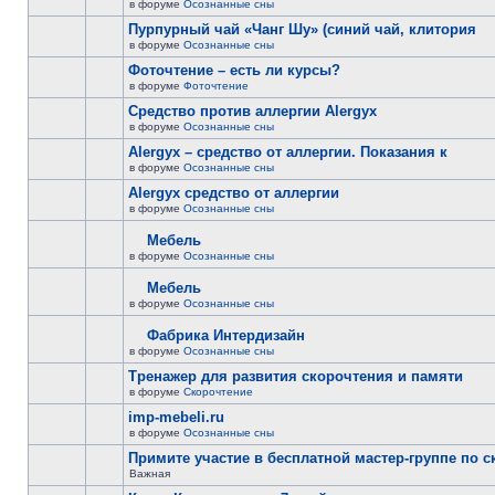
в форуме
Осознанные сны
Пурпурный чай «Чанг Шу» (синий чай, клитория
в форуме
Осознанные сны
Фоточтение – есть ли курсы?
в форуме
Фоточтение
Cредство против аллергии Alergyx
в форуме
Осознанные сны
Alergyx – средство от аллергии. Показания к
в форуме
Осознанные сны
Alergyx средство от аллергии
в форуме
Осознанные сны
Мебель
в форуме
Осознанные сны
Мебель
в форуме
Осознанные сны
Фабрика Интердизайн
в форуме
Осознанные сны
Тренажер для развития скорочтения и памяти
в форуме
Скорочтение
imp-mebeli.ru
в форуме
Осознанные сны
Примите участие в бесплатной мастер-группе по 
Важная