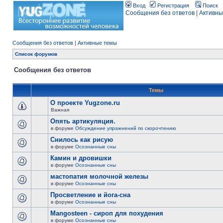
Вход
Регистрация
Поиск
Сообщения без ответов
|
Активны
Сообщения без ответов
|
Активные темы
Список форумов
Сообщения без ответов
Темы
О проекте Yugzone.ru
Важная
Опять артикуляция.
в форуме
Обсуждение упражнений по скорочтению
Снилось как рисую
в форуме
Осознанные сны
Камин и дровишки
в форуме
Осознанные сны
мастопатия молочной железы
в форуме
Осознанные сны
Просветление и йога-сна
в форуме
Осознанные сны
Mangosteen - сироп для похудения
в форуме
Осознанные сны