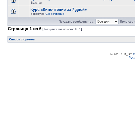
Важная
Курс «Киночтение за 7 дней»
в форуме
Скорочтение
Показать сообщения за:
Поле сорт
Страница
1
из
6
[ Результатов поиска: 107 ]
Список форумов
POWERED_BY
C
Рус