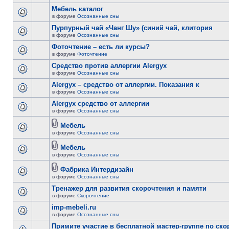
Мебель каталог
в форуме
Осознанные сны
Пурпурный чай «Чанг Шу» (синий чай, клитория
в форуме
Осознанные сны
Фоточтение – есть ли курсы?
в форуме
Фоточтение
Cредство против аллергии Alergyx
в форуме
Осознанные сны
Alergyx – средство от аллергии. Показания к
в форуме
Осознанные сны
Alergyx средство от аллергии
в форуме
Осознанные сны
Мебель
в форуме
Осознанные сны
Мебель
в форуме
Осознанные сны
Фабрика Интердизайн
в форуме
Осознанные сны
Тренажер для развития скорочтения и памяти
в форуме
Скорочтение
imp-mebeli.ru
в форуме
Осознанные сны
Примите участие в бесплатной мастер-группе по ск