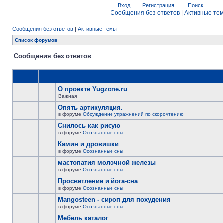
Вход
Регистрация
Поиск
Сообщения без ответов
|
Активные те
Сообщения без ответов
|
Активные темы
Список форумов
Сообщения без ответов
О проекте Yugzone.ru
Важная
Опять артикуляция.
в форуме
Обсуждение упражнений по скорочтению
Снилось как рисую
в форуме
Осознанные сны
Камин и дровишки
в форуме
Осознанные сны
мастопатия молочной железы
в форуме
Осознанные сны
Просветление и йога-сна
в форуме
Осознанные сны
Mangosteen - сироп для похудения
в форуме
Осознанные сны
Мебель каталог