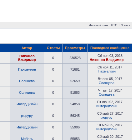
Часовой пояс: UTC + 3 часа
Автор
Ответы
Просмотры
Последнее сообщение
Сб ноя 03, 2018
Никонов
0
230523
Владимир
Никонов Владимир
Сб ноя 11, 2017
Пахмелкин
0
71681
Пахмелкин
Вт сен 05, 2017
Солнцева
0
52659
Солнцева
Чт авг 17, 2017
Солнцева
0
51883
Солнцева
Пт июн 02, 2017
ИнтерДизайн
0
54858
ИнтерДизайн
Сб май 27, 2017
рюруру
0
56345
рюруру
Чт май 25, 2017
ИнтерДизайн
0
55906
ИнтерДизайн
Сб май 20, 2017
Мебель
0
55853