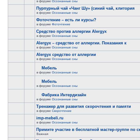
в форуме
Осознанные сны
Пурпурный чай «Чанг Шу» (синий чай, клитория
в форуме
Осознанные сны
Фоточтение – есть ли курсы?
в форуме
Фоточтение
Cредство против аллергии Alergyx
в форуме
Осознанные сны
Alergyx – средство от аллергии. Показания к
в форуме
Осознанные сны
Alergyx средство от аллергии
в форуме
Осознанные сны
Мебель
в форуме
Осознанные сны
Мебель
в форуме
Осознанные сны
Фабрика Интердизайн
в форуме
Осознанные сны
Тренажер для развития скорочтения и памяти
в форуме
Скорочтение
imp-mebeli.ru
в форуме
Осознанные сны
Примите участие в бесплатной мастер-группе по 
Важная