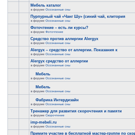
Мебель каталог
в форуме
Осознанные сны
Пурпурный чай «Чанг Шу» (синий чай, клитория
в форуме
Осознанные сны
Фоточтение – есть ли курсы?
в форуме
Фоточтение
Cредство против аллергии Alergyx
в форуме
Осознанные сны
Alergyx – средство от аллергии. Показания к
в форуме
Осознанные сны
Alergyx средство от аллергии
в форуме
Осознанные сны
Мебель
в форуме
Осознанные сны
Мебель
в форуме
Осознанные сны
Фабрика Интердизайн
в форуме
Осознанные сны
Тренажер для развития скорочтения и памяти
в форуме
Скорочтение
imp-mebeli.ru
в форуме
Осознанные сны
Примите участие в бесплатной мастер-группе по ск