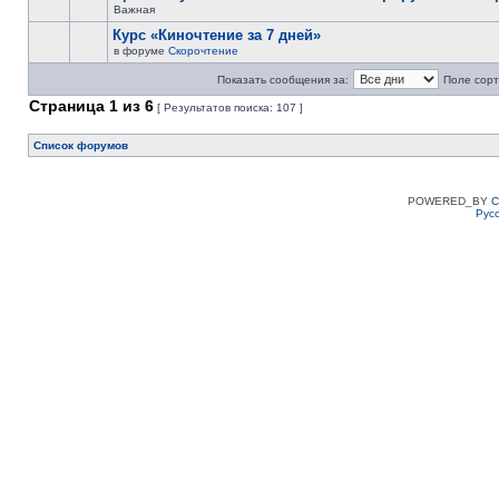
Важная
Курс «Киночтение за 7 дней»
в форуме
Скорочтение
Показать сообщения за:
Поле сорт
Страница
1
из
6
[ Результатов поиска: 107 ]
Список форумов
POWERED_BY
C
Рус