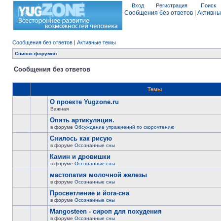
Вход
Регистрация
Поиск
Сообщения без ответов
|
Активны
Сообщения без ответов
|
Активные темы
Список форумов
Сообщения без ответов
Темы
О проекте Yugzone.ru
Важная
Опять артикуляция.
в форуме
Обсуждение упражнений по скорочтению
Снилось как рисую
в форуме
Осознанные сны
Камин и дровишки
в форуме
Осознанные сны
мастопатия молочной железы
в форуме
Осознанные сны
Просветление и йога-сна
в форуме
Осознанные сны
Mangosteen - сироп для похудения
в форуме
Осознанные сны