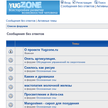
Вход
Регистрация
Поиск
Сообщения без ответов
|
Активны
Сообщения без ответов
|
Активные темы
Список форумов
Сообщения без ответов
Темы
О проекте Yugzone.ru
Важная
Опять артикуляция.
в форуме
Обсуждение упражнений по скорочтению
Снилось как рисую
в форуме
Осознанные сны
Камин и дровишки
в форуме
Осознанные сны
мастопатия молочной железы
в форуме
Осознанные сны
Просветление и йога-сна
в форуме
Осознанные сны
Mangosteen - сироп для похудения
в форуме
Осознанные сны