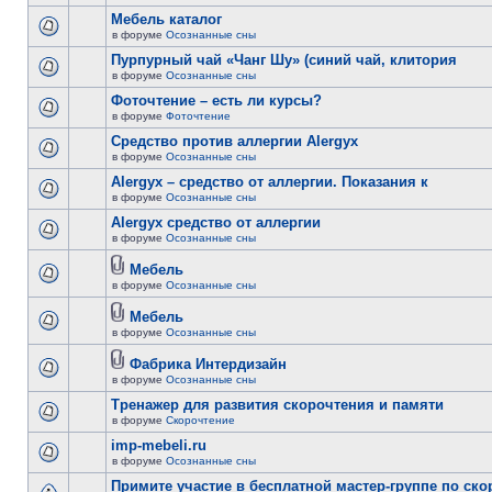
Мебель каталог
в форуме
Осознанные сны
Пурпурный чай «Чанг Шу» (синий чай, клитория
в форуме
Осознанные сны
Фоточтение – есть ли курсы?
в форуме
Фоточтение
Cредство против аллергии Alergyx
в форуме
Осознанные сны
Alergyx – средство от аллергии. Показания к
в форуме
Осознанные сны
Alergyx средство от аллергии
в форуме
Осознанные сны
Мебель
в форуме
Осознанные сны
Мебель
в форуме
Осознанные сны
Фабрика Интердизайн
в форуме
Осознанные сны
Тренажер для развития скорочтения и памяти
в форуме
Скорочтение
imp-mebeli.ru
в форуме
Осознанные сны
Примите участие в бесплатной мастер-группе по ск