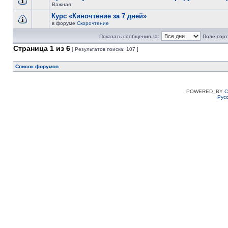
Важная
Курс «Киночтение за 7 дней»
в форуме
Скорочтение
Показать сообщения за:
Поле сорт
Страница
1
из
6
[ Результатов поиска: 107 ]
Список форумов
POWERED_BY
C
Рус