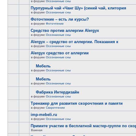
в форуме
Осознанные сны
Пурпурный чай «Чанг Шу» (синий чай, клитория
в форуме
Осознанные сны
Фоточтение – есть ли курсы?
в форуме
Фоточтение
Cредство против аллергии Alergyx
в форуме
Осознанные сны
Alergyx – средство от аллергии. Показания к
в форуме
Осознанные сны
Alergyx средство от аллергии
в форуме
Осознанные сны
Мебель
в форуме
Осознанные сны
Мебель
в форуме
Осознанные сны
Фабрика Интердизайн
в форуме
Осознанные сны
Тренажер для развития скорочтения и памяти
в форуме
Скорочтение
imp-mebeli.ru
в форуме
Осознанные сны
Примите участие в бесплатной мастер-группе по ск
Важная