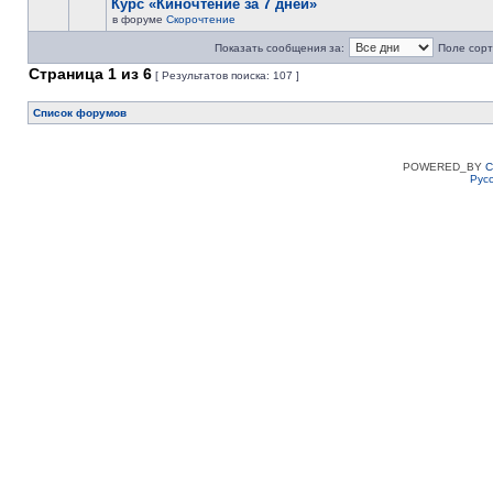
Курс «Киночтение за 7 дней»
в форуме
Скорочтение
Показать сообщения за:
Поле сорт
Страница
1
из
6
[ Результатов поиска: 107 ]
Список форумов
POWERED_BY
C
Рус