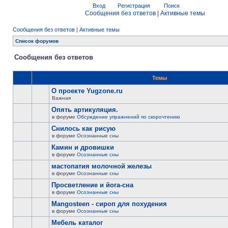
Вход
Регистрация
Поиск
Сообщения без ответов
|
Активные темы
Сообщения без ответов
|
Активные темы
Список форумов
Сообщения без ответов
Темы
О проекте Yugzone.ru
Важная
Опять артикуляция.
в форуме
Обсуждение упражнений по скорочтению
Снилось как рисую
в форуме
Осознанные сны
Камин и дровишки
в форуме
Осознанные сны
мастопатия молочной железы
в форуме
Осознанные сны
Просветление и йога-сна
в форуме
Осознанные сны
Mangosteen - сироп для похудения
в форуме
Осознанные сны
Мебель каталог