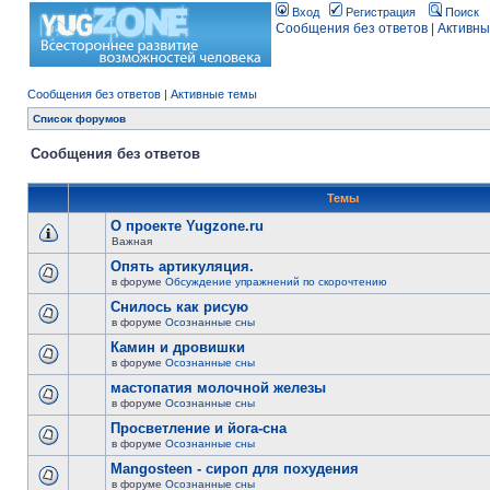
Вход
Регистрация
Поиск
Сообщения без ответов
|
Активны
Сообщения без ответов
|
Активные темы
Список форумов
Сообщения без ответов
Темы
О проекте Yugzone.ru
Важная
Опять артикуляция.
в форуме
Обсуждение упражнений по скорочтению
Снилось как рисую
в форуме
Осознанные сны
Камин и дровишки
в форуме
Осознанные сны
мастопатия молочной железы
в форуме
Осознанные сны
Просветление и йога-сна
в форуме
Осознанные сны
Mangosteen - сироп для похудения
в форуме
Осознанные сны