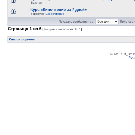
Важная
Курс «Киночтение за 7 дней»
в форуме
Скорочтение
Показать сообщения за:
Поле сорт
Страница
1
из
6
[ Результатов поиска: 107 ]
Список форумов
POWERED_BY
C
Рус