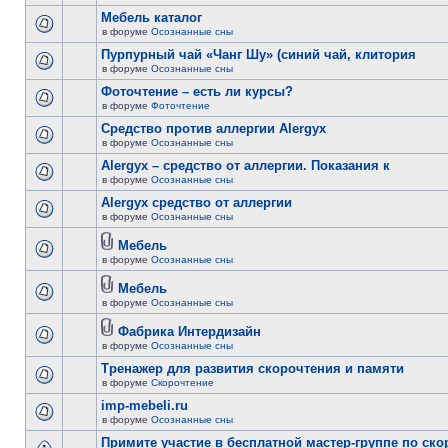
Мебель каталог
в форуме
Осознанные сны
Пурпурный чай «Чанг Шу» (синий чай, клитория
в форуме
Осознанные сны
Фоточтение – есть ли курсы?
в форуме
Фоточтение
Cредство против аллергии Alergyx
в форуме
Осознанные сны
Alergyx – средство от аллергии. Показания к
в форуме
Осознанные сны
Alergyx средство от аллергии
в форуме
Осознанные сны
Мебель
в форуме
Осознанные сны
Мебель
в форуме
Осознанные сны
Фабрика Интердизайн
в форуме
Осознанные сны
Тренажер для развития скорочтения и памяти
в форуме
Скорочтение
imp-mebeli.ru
в форуме
Осознанные сны
Примите участие в бесплатной мастер-группе по ск