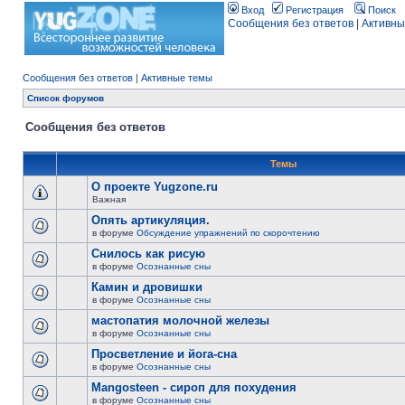
Вход
Регистрация
Поиск
Сообщения без ответов
|
Активны
Сообщения без ответов
|
Активные темы
Список форумов
Сообщения без ответов
Темы
О проекте Yugzone.ru
Важная
Опять артикуляция.
в форуме
Обсуждение упражнений по скорочтению
Снилось как рисую
в форуме
Осознанные сны
Камин и дровишки
в форуме
Осознанные сны
мастопатия молочной железы
в форуме
Осознанные сны
Просветление и йога-сна
в форуме
Осознанные сны
Mangosteen - сироп для похудения
в форуме
Осознанные сны