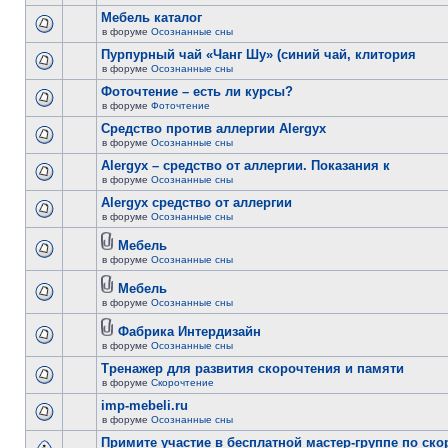
Мебель каталог
в форуме
Осознанные сны
Пурпурный чай «Чанг Шу» (синий чай, клитория
в форуме
Осознанные сны
Фоточтение – есть ли курсы?
в форуме
Фоточтение
Cредство против аллергии Alergyx
в форуме
Осознанные сны
Alergyx – средство от аллергии. Показания к
в форуме
Осознанные сны
Alergyx средство от аллергии
в форуме
Осознанные сны
Мебель
в форуме
Осознанные сны
Мебель
в форуме
Осознанные сны
Фабрика Интердизайн
в форуме
Осознанные сны
Тренажер для развития скорочтения и памяти
в форуме
Скорочтение
imp-mebeli.ru
в форуме
Осознанные сны
Примите участие в бесплатной мастер-группе по ск