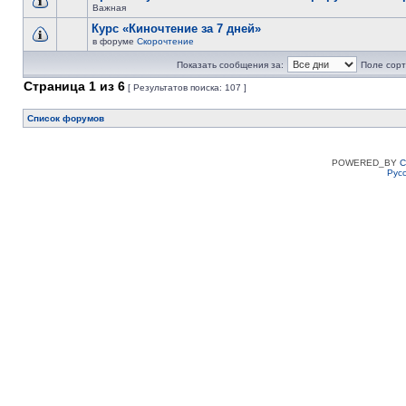
Важная
Курс «Киночтение за 7 дней»
в форуме
Скорочтение
Показать сообщения за:
Поле сорт
Страница
1
из
6
[ Результатов поиска: 107 ]
Список форумов
POWERED_BY
C
Рус