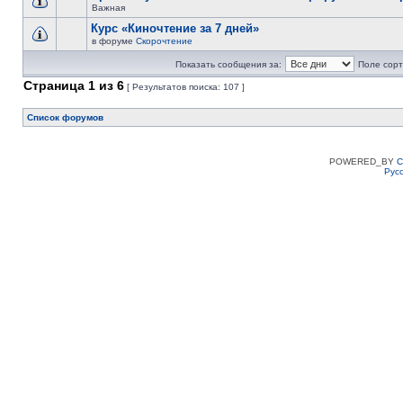
Важная
Курс «Киночтение за 7 дней»
в форуме
Скорочтение
Показать сообщения за:
Поле сорт
Страница
1
из
6
[ Результатов поиска: 107 ]
Список форумов
POWERED_BY
C
Рус