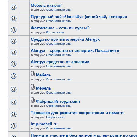
Мебель каталог
в форуме
Осознанные сны
Пурпурный чай «Чанг Шу» (синий чай, клитория
в форуме
Осознанные сны
Фоточтение – есть ли курсы?
в форуме
Фоточтение
Cредство против аллергии Alergyx
в форуме
Осознанные сны
Alergyx – средство от аллергии. Показания к
в форуме
Осознанные сны
Alergyx средство от аллергии
в форуме
Осознанные сны
Мебель
в форуме
Осознанные сны
Мебель
в форуме
Осознанные сны
Фабрика Интердизайн
в форуме
Осознанные сны
Тренажер для развития скорочтения и памяти
в форуме
Скорочтение
imp-mebeli.ru
в форуме
Осознанные сны
Примите участие в бесплатной мастер-группе по ск