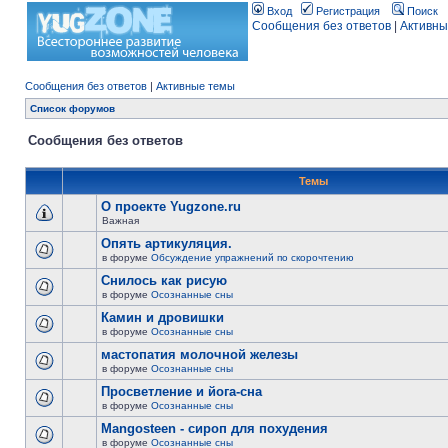
Вход
Регистрация
Поиск
Сообщения без ответов
|
Активны
Сообщения без ответов
|
Активные темы
Список форумов
Сообщения без ответов
Темы
О проекте Yugzone.ru
Важная
Опять артикуляция.
в форуме
Обсуждение упражнений по скорочтению
Снилось как рисую
в форуме
Осознанные сны
Камин и дровишки
в форуме
Осознанные сны
мастопатия молочной железы
в форуме
Осознанные сны
Просветление и йога-сна
в форуме
Осознанные сны
Mangosteen - сироп для похудения
в форуме
Осознанные сны