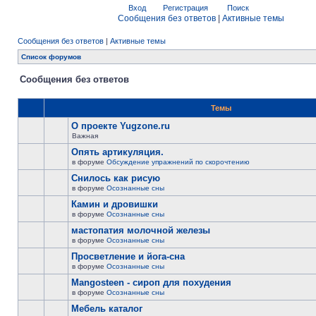
Вход
Регистрация
Поиск
Сообщения без ответов
|
Активные темы
Сообщения без ответов
|
Активные темы
Список форумов
Сообщения без ответов
Темы
О проекте Yugzone.ru
Важная
Опять артикуляция.
в форуме
Обсуждение упражнений по скорочтению
Снилось как рисую
в форуме
Осознанные сны
Камин и дровишки
в форуме
Осознанные сны
мастопатия молочной железы
в форуме
Осознанные сны
Просветление и йога-сна
в форуме
Осознанные сны
Mangosteen - сироп для похудения
в форуме
Осознанные сны
Мебель каталог