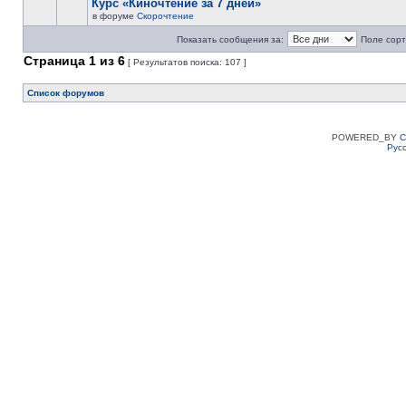
Курс «Киночтение за 7 дней»
в форуме
Скорочтение
Показать сообщения за:
Поле сорт
Страница
1
из
6
[ Результатов поиска: 107 ]
Список форумов
POWERED_BY
C
Рус