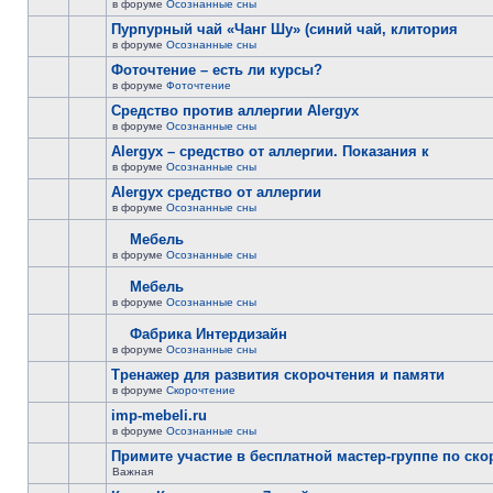
в форуме
Осознанные сны
Пурпурный чай «Чанг Шу» (синий чай, клитория
в форуме
Осознанные сны
Фоточтение – есть ли курсы?
в форуме
Фоточтение
Cредство против аллергии Alergyx
в форуме
Осознанные сны
Alergyx – средство от аллергии. Показания к
в форуме
Осознанные сны
Alergyx средство от аллергии
в форуме
Осознанные сны
Мебель
в форуме
Осознанные сны
Мебель
в форуме
Осознанные сны
Фабрика Интердизайн
в форуме
Осознанные сны
Тренажер для развития скорочтения и памяти
в форуме
Скорочтение
imp-mebeli.ru
в форуме
Осознанные сны
Примите участие в бесплатной мастер-группе по ск
Важная