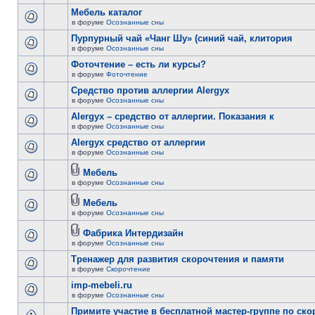
Мебель каталог
в форуме
Осознанные сны
Пурпурный чай «Чанг Шу» (синий чай, клитория
в форуме
Осознанные сны
Фоточтение – есть ли курсы?
в форуме
Фоточтение
Cредство против аллергии Alergyx
в форуме
Осознанные сны
Alergyx – средство от аллергии. Показания к
в форуме
Осознанные сны
Alergyx средство от аллергии
в форуме
Осознанные сны
Мебель
в форуме
Осознанные сны
Мебель
в форуме
Осознанные сны
Фабрика Интердизайн
в форуме
Осознанные сны
Тренажер для развития скорочтения и памяти
в форуме
Скорочтение
imp-mebeli.ru
в форуме
Осознанные сны
Примите участие в бесплатной мастер-группе по ск