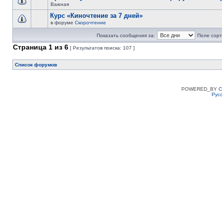
Важная
Курс «Киночтение за 7 дней»
в форуме
Скорочтение
Показать сообщения за:
Поле сорт
Страница
1
из
6
[ Результатов поиска: 107 ]
Список форумов
POWERED_BY
C
Рус