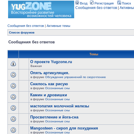
Вход
Регистрация
Поиск
Сообщения без ответов
|
Активны
Сообщения без ответов
|
Активные темы
Список форумов
Сообщения без ответов
Темы
О проекте Yugzone.ru
Важная
Опять артикуляция.
в форуме
Обсуждение упражнений по скорочтению
Снилось как рисую
в форуме
Осознанные сны
Камин и дровишки
в форуме
Осознанные сны
мастопатия молочной железы
в форуме
Осознанные сны
Просветление и йога-сна
в форуме
Осознанные сны
Mangosteen - сироп для похудения
в форуме
Осознанные сны