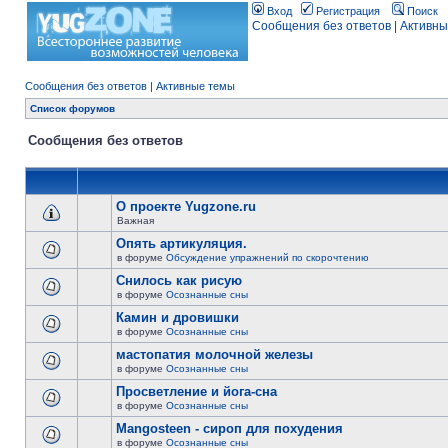
Вход
Регистрация
Поиск
Сообщения без ответов
|
Активны
Сообщения без ответов
|
Активные темы
Список форумов
Сообщения без ответов
О проекте Yugzone.ru
Важная
Опять артикуляция.
в форуме
Обсуждение упражнений по скорочтению
Снилось как рисую
в форуме
Осознанные сны
Камин и дровишки
в форуме
Осознанные сны
мастопатия молочной железы
в форуме
Осознанные сны
Просветление и йога-сна
в форуме
Осознанные сны
Mangosteen - сироп для похудения
в форуме
Осознанные сны