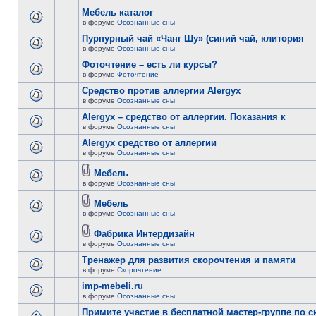
Мебель каталог
в форуме
Осознанные сны
Пурпурный чай «Чанг Шу» (синий чай, клитория
в форуме
Осознанные сны
Фоточтение – есть ли курсы?
в форуме
Фоточтение
Cредство против аллергии Alergyx
в форуме
Осознанные сны
Alergyx – средство от аллергии. Показания к
в форуме
Осознанные сны
Alergyx средство от аллергии
в форуме
Осознанные сны
Мебель
в форуме
Осознанные сны
Мебель
в форуме
Осознанные сны
Фабрика Интердизайн
в форуме
Осознанные сны
Тренажер для развития скорочтения и памяти
в форуме
Скорочтение
imp-mebeli.ru
в форуме
Осознанные сны
Примите участие в бесплатной мастер-группе по 