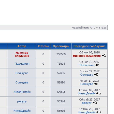
Часовой пояс: UTC + 3 часа
Автор
Ответы
Просмотры
Последнее сообщение
Сб ноя 03, 2018
Никонов
0
230559
Владимир
Никонов Владимир
Сб ноя 11, 2017
Пахмелкин
0
71698
Пахмелкин
Вт сен 05, 2017
Солнцева
0
52665
Солнцева
Чт авг 17, 2017
Солнцева
0
51890
Солнцева
Пт июн 02, 2017
ИнтерДизайн
0
54863
ИнтерДизайн
Сб май 27, 2017
рюруру
0
56346
рюруру
Чт май 25, 2017
ИнтерДизайн
0
55915
ИнтерДизайн