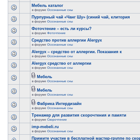
Мебель каталог
в форуме
Осознанные сны
Пурпурный чай «Чанг Шу» (синий чай, клитория
в форуме
Осознанные сны
Фоточтение – есть ли курсы?
в форуме
Фоточтение
Cредство против аллергии Alergyx
в форуме
Осознанные сны
Alergyx – средство от аллергии. Показания к
в форуме
Осознанные сны
Alergyx средство от аллергии
в форуме
Осознанные сны
Мебель
в форуме
Осознанные сны
Мебель
в форуме
Осознанные сны
Фабрика Интердизайн
в форуме
Осознанные сны
Тренажер для развития скорочтения и памяти
в форуме
Скорочтение
imp-mebeli.ru
в форуме
Осознанные сны
Примите участие в бесплатной мастер-группе по ск