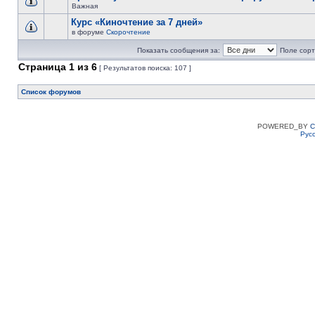
Важная
Курс «Киночтение за 7 дней»
в форуме
Скорочтение
Показать сообщения за:
Поле сорт
Страница
1
из
6
[ Результатов поиска: 107 ]
Список форумов
POWERED_BY
C
Рус