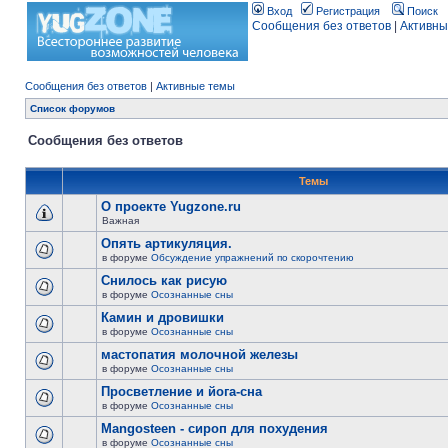
Вход
Регистрация
Поиск
Сообщения без ответов
|
Активны
Сообщения без ответов
|
Активные темы
Список форумов
Сообщения без ответов
Темы
О проекте Yugzone.ru
Важная
Опять артикуляция.
в форуме
Обсуждение упражнений по скорочтению
Снилось как рисую
в форуме
Осознанные сны
Камин и дровишки
в форуме
Осознанные сны
мастопатия молочной железы
в форуме
Осознанные сны
Просветление и йога-сна
в форуме
Осознанные сны
Mangosteen - сироп для похудения
в форуме
Осознанные сны