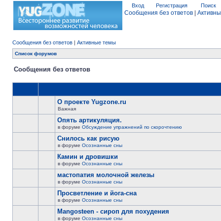
Вход
Регистрация
Поиск
Сообщения без ответов
|
Активны
Сообщения без ответов
|
Активные темы
Список форумов
Сообщения без ответов
О проекте Yugzone.ru
Важная
Опять артикуляция.
в форуме
Обсуждение упражнений по скорочтению
Снилось как рисую
в форуме
Осознанные сны
Камин и дровишки
в форуме
Осознанные сны
мастопатия молочной железы
в форуме
Осознанные сны
Просветление и йога-сна
в форуме
Осознанные сны
Mangosteen - сироп для похудения
в форуме
Осознанные сны