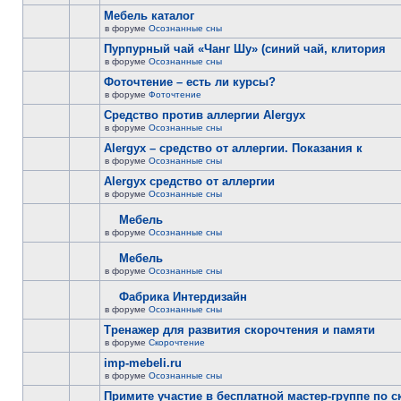
Мебель каталог
в форуме
Осознанные сны
Пурпурный чай «Чанг Шу» (синий чай, клитория
в форуме
Осознанные сны
Фоточтение – есть ли курсы?
в форуме
Фоточтение
Cредство против аллергии Alergyx
в форуме
Осознанные сны
Alergyx – средство от аллергии. Показания к
в форуме
Осознанные сны
Alergyx средство от аллергии
в форуме
Осознанные сны
Мебель
в форуме
Осознанные сны
Мебель
в форуме
Осознанные сны
Фабрика Интердизайн
в форуме
Осознанные сны
Тренажер для развития скорочтения и памяти
в форуме
Скорочтение
imp-mebeli.ru
в форуме
Осознанные сны
Примите участие в бесплатной мастер-группе по 