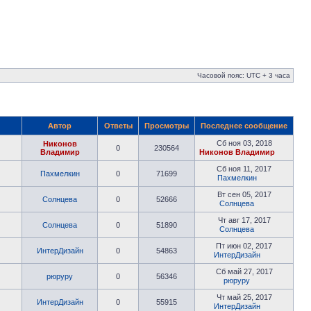
Часовой пояс: UTC + 3 часа
Автор
Ответы
Просмотры
Последнее сообщение
Сб ноя 03, 2018
Никонов
0
230564
Владимир
Никонов Владимир
Сб ноя 11, 2017
Пахмелкин
0
71699
Пахмелкин
Вт сен 05, 2017
Солнцева
0
52666
Солнцева
Чт авг 17, 2017
Солнцева
0
51890
Солнцева
Пт июн 02, 2017
ИнтерДизайн
0
54863
ИнтерДизайн
Сб май 27, 2017
рюруру
0
56346
рюруру
Чт май 25, 2017
ИнтерДизайн
0
55915
ИнтерДизайн