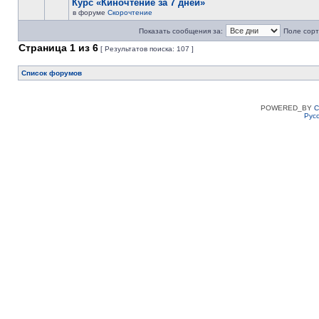
Курс «Киночтение за 7 дней»
в форуме
Скорочтение
Показать сообщения за:
Поле сорт
Страница
1
из
6
[ Результатов поиска: 107 ]
Список форумов
POWERED_BY
C
Рус