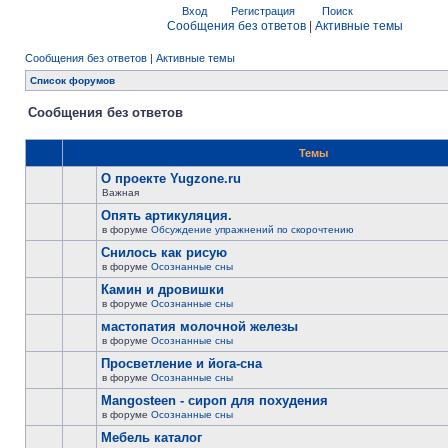
Вход
Регистрация
Поиск
Сообщения без ответов
|
Активные темы
Сообщения без ответов
|
Активные темы
Список форумов
Сообщения без ответов
Темы
О проекте Yugzone.ru
Важная
Опять артикуляция.
в форуме
Обсуждение упражнений по скорочтению
Снилось как рисую
в форуме
Осознанные сны
Камин и дровишки
в форуме
Осознанные сны
мастопатия молочной железы
в форуме
Осознанные сны
Просветление и йога-сна
в форуме
Осознанные сны
Mangosteen - сироп для похудения
в форуме
Осознанные сны
Мебель каталог