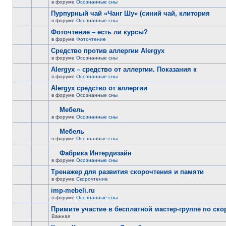
в форуме
Осознанные сны
Пурпурный чай «Чанг Шу» (синий чай, клитория
в форуме
Осознанные сны
Фоточтение – есть ли курсы?
в форуме
Фоточтение
Cредство против аллергии Alergyx
в форуме
Осознанные сны
Alergyx – средство от аллергии. Показания к
в форуме
Осознанные сны
Alergyx средство от аллергии
в форуме
Осознанные сны
Мебель
в форуме
Осознанные сны
Мебель
в форуме
Осознанные сны
Фабрика Интердизайн
в форуме
Осознанные сны
Тренажер для развития скорочтения и памяти
в форуме
Скорочтение
imp-mebeli.ru
в форуме
Осознанные сны
Примите участие в бесплатной мастер-группе по ск
Важная