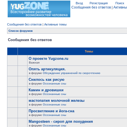
Вход
Регистрация
Поиск
Сообщения без ответов
|
Активны
Сообщения без ответов
|
Активные темы
Список форумов
Сообщения без ответов
Темы
О проекте Yugzone.ru
Важная
Опять артикуляция.
в форуме
Обсуждение упражнений по скорочтению
Снилось как рисую
в форуме
Осознанные сны
Камин и дровишки
в форуме
Осознанные сны
мастопатия молочной железы
в форуме
Осознанные сны
Просветление и йога-сна
в форуме
Осознанные сны
Mangosteen - сироп для похудения
в форуме
Осознанные сны