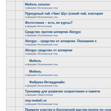
Мебель каталог
в форуме
Осознанные сны
Пурпурный чай «Чанг Шу» (синий чай, клитория
в форуме
Осознанные сны
Фоточтение – есть ли курсы?
в форуме
Фоточтение
Cредство против аллергии Alergyx
в форуме
Осознанные сны
Alergyx – средство от аллергии. Показания к
в форуме
Осознанные сны
Alergyx средство от аллергии
в форуме
Осознанные сны
Мебель
в форуме
Осознанные сны
Мебель
в форуме
Осознанные сны
Фабрика Интердизайн
в форуме
Осознанные сны
Тренажер для развития скорочтения и памяти
в форуме
Скорочтение
imp-mebeli.ru
в форуме
Осознанные сны
Примите участие в бесплатной мастер-группе по ск