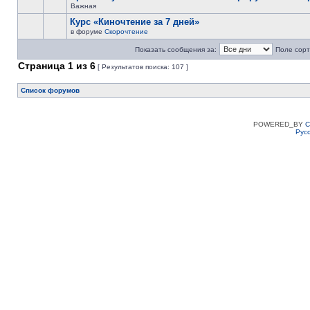
Важная
Курс «Киночтение за 7 дней»
в форуме
Скорочтение
Показать сообщения за:
Поле сорт
Страница
1
из
6
[ Результатов поиска: 107 ]
Список форумов
POWERED_BY
C
Рус