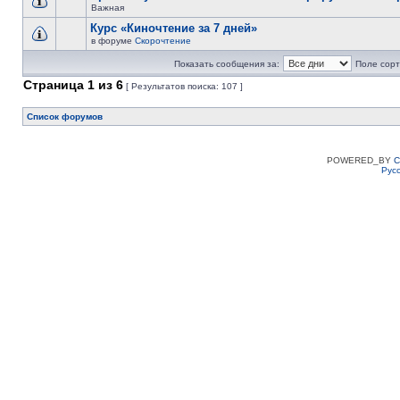
Важная
Курс «Киночтение за 7 дней»
в форуме
Скорочтение
Показать сообщения за:
Поле сорт
Страница
1
из
6
[ Результатов поиска: 107 ]
Список форумов
POWERED_BY
C
Рус