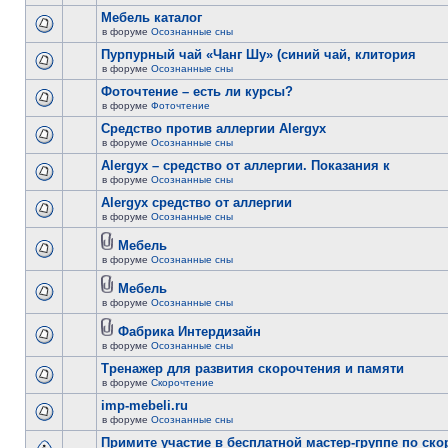
Мебель каталог
в форуме
Осознанные сны
Пурпурный чай «Чанг Шу» (синий чай, клитория
в форуме
Осознанные сны
Фоточтение – есть ли курсы?
в форуме
Фоточтение
Cредство против аллергии Alergyx
в форуме
Осознанные сны
Alergyx – средство от аллергии. Показания к
в форуме
Осознанные сны
Alergyx средство от аллергии
в форуме
Осознанные сны
Мебель
в форуме
Осознанные сны
Мебель
в форуме
Осознанные сны
Фабрика Интердизайн
в форуме
Осознанные сны
Тренажер для развития скорочтения и памяти
в форуме
Скорочтение
imp-mebeli.ru
в форуме
Осознанные сны
Примите участие в бесплатной мастер-группе по ск