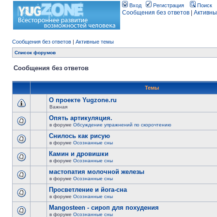
Вход
Регистрация
Поиск
Сообщения без ответов
|
Активны
Сообщения без ответов
|
Активные темы
Список форумов
Сообщения без ответов
Темы
О проекте Yugzone.ru
Важная
Опять артикуляция.
в форуме
Обсуждение упражнений по скорочтению
Снилось как рисую
в форуме
Осознанные сны
Камин и дровишки
в форуме
Осознанные сны
мастопатия молочной железы
в форуме
Осознанные сны
Просветление и йога-сна
в форуме
Осознанные сны
Mangosteen - сироп для похудения
в форуме
Осознанные сны