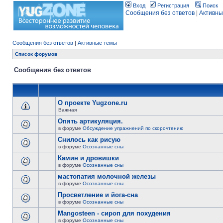
Вход
Регистрация
Поиск
Сообщения без ответов
|
Активны
Сообщения без ответов
|
Активные темы
Список форумов
Сообщения без ответов
О проекте Yugzone.ru
Важная
Опять артикуляция.
в форуме
Обсуждение упражнений по скорочтению
Снилось как рисую
в форуме
Осознанные сны
Камин и дровишки
в форуме
Осознанные сны
мастопатия молочной железы
в форуме
Осознанные сны
Просветление и йога-сна
в форуме
Осознанные сны
Mangosteen - сироп для похудения
в форуме
Осознанные сны