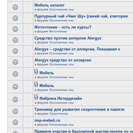
Мебель каталог
в форуме
Осознанные сны
Пурпурный чай «Чанг Шу» (синий чай, клитория
в форуме
Осознанные сны
Фоточтение – есть ли курсы?
в форуме
Фоточтение
Cредство против аллергии Alergyx
в форуме
Осознанные сны
Alergyx – средство от аллергии. Показания к
в форуме
Осознанные сны
Alergyx средство от аллергии
в форуме
Осознанные сны
Мебель
в форуме
Осознанные сны
Мебель
в форуме
Осознанные сны
Фабрика Интердизайн
в форуме
Осознанные сны
Тренажер для развития скорочтения и памяти
в форуме
Скорочтение
imp-mebeli.ru
в форуме
Осознанные сны
Примите участие в бесплатной мастер-группе по 