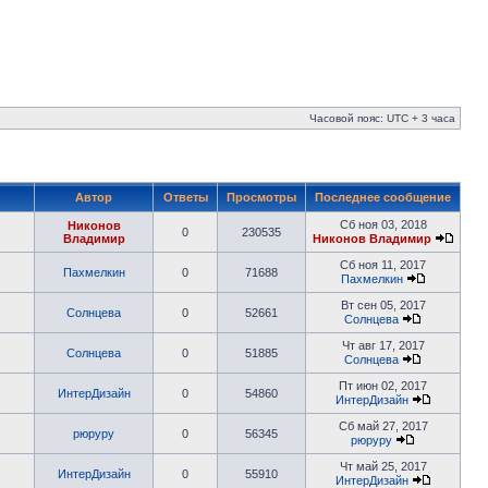
Часовой пояс: UTC + 3 часа
Автор
Ответы
Просмотры
Последнее сообщение
Сб ноя 03, 2018
Никонов
0
230535
Владимир
Никонов Владимир
Сб ноя 11, 2017
Пахмелкин
0
71688
Пахмелкин
Вт сен 05, 2017
Солнцева
0
52661
Солнцева
Чт авг 17, 2017
Солнцева
0
51885
Солнцева
Пт июн 02, 2017
ИнтерДизайн
0
54860
ИнтерДизайн
Сб май 27, 2017
рюруру
0
56345
рюруру
Чт май 25, 2017
ИнтерДизайн
0
55910
ИнтерДизайн