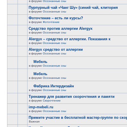
в форуме
Осознанные сны
Пурпурный чай «Чанг Шу» (синий чай, клитория
в форуме
Осознанные сны
Фоточтение – есть ли курсы?
в форуме
Фоточтение
Cредство против аллергии Alergyx
в форуме
Осознанные сны
Alergyx – средство от аллергии. Показания к
в форуме
Осознанные сны
Alergyx средство от аллергии
в форуме
Осознанные сны
Мебель
в форуме
Осознанные сны
Мебель
в форуме
Осознанные сны
Фабрика Интердизайн
в форуме
Осознанные сны
Тренажер для развития скорочтения и памяти
в форуме
Скорочтение
imp-mebeli.ru
в форуме
Осознанные сны
Примите участие в бесплатной мастер-группе по ск
Важная