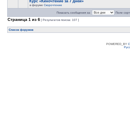
Курс «Киночтение за 7 дней»
в форуме
Скорочтение
Показать сообщения за:
Поле сорт
Страница
1
из
6
[ Результатов поиска: 107 ]
Список форумов
POWERED_BY
C
Рус