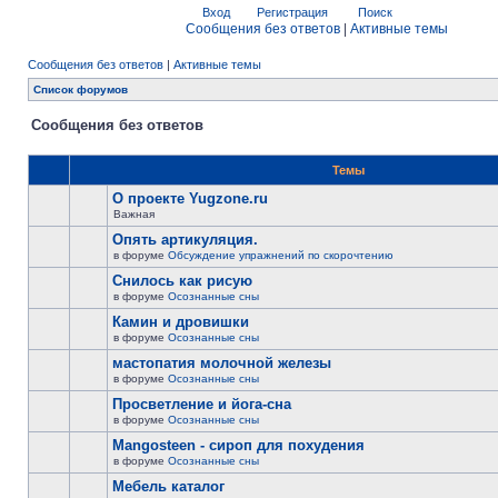
Вход
Регистрация
Поиск
Сообщения без ответов
|
Активные темы
Сообщения без ответов
|
Активные темы
Список форумов
Сообщения без ответов
Темы
О проекте Yugzone.ru
Важная
Опять артикуляция.
в форуме
Обсуждение упражнений по скорочтению
Снилось как рисую
в форуме
Осознанные сны
Камин и дровишки
в форуме
Осознанные сны
мастопатия молочной железы
в форуме
Осознанные сны
Просветление и йога-сна
в форуме
Осознанные сны
Mangosteen - сироп для похудения
в форуме
Осознанные сны
Мебель каталог