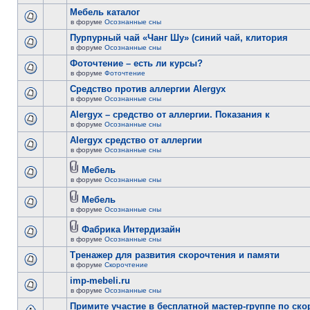
Мебель каталог
в форуме
Осознанные сны
Пурпурный чай «Чанг Шу» (синий чай, клитория
в форуме
Осознанные сны
Фоточтение – есть ли курсы?
в форуме
Фоточтение
Cредство против аллергии Alergyx
в форуме
Осознанные сны
Alergyx – средство от аллергии. Показания к
в форуме
Осознанные сны
Alergyx средство от аллергии
в форуме
Осознанные сны
Мебель
в форуме
Осознанные сны
Мебель
в форуме
Осознанные сны
Фабрика Интердизайн
в форуме
Осознанные сны
Тренажер для развития скорочтения и памяти
в форуме
Скорочтение
imp-mebeli.ru
в форуме
Осознанные сны
Примите участие в бесплатной мастер-группе по ск