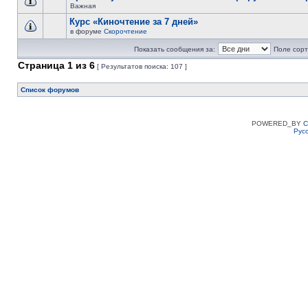
Важная
Курс «Киночтение за 7 дней»
в форуме
Скорочтение
Показать сообщения за:
Поле сорт
Страница
1
из
6
[ Результатов поиска: 107 ]
Список форумов
POWERED_BY
C
Рус