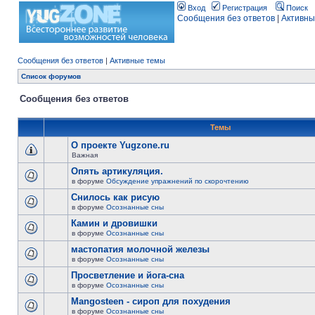
Вход
Регистрация
Поиск
Сообщения без ответов
|
Активны
Сообщения без ответов
|
Активные темы
Список форумов
Сообщения без ответов
Темы
О проекте Yugzone.ru
Важная
Опять артикуляция.
в форуме
Обсуждение упражнений по скорочтению
Снилось как рисую
в форуме
Осознанные сны
Камин и дровишки
в форуме
Осознанные сны
мастопатия молочной железы
в форуме
Осознанные сны
Просветление и йога-сна
в форуме
Осознанные сны
Mangosteen - сироп для похудения
в форуме
Осознанные сны