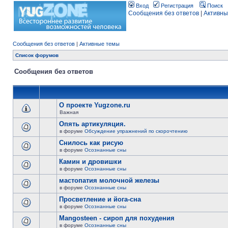
Вход
Регистрация
Поиск
Сообщения без ответов
|
Активны
Сообщения без ответов
|
Активные темы
Список форумов
Сообщения без ответов
О проекте Yugzone.ru
Важная
Опять артикуляция.
в форуме
Обсуждение упражнений по скорочтению
Снилось как рисую
в форуме
Осознанные сны
Камин и дровишки
в форуме
Осознанные сны
мастопатия молочной железы
в форуме
Осознанные сны
Просветление и йога-сна
в форуме
Осознанные сны
Mangosteen - сироп для похудения
в форуме
Осознанные сны