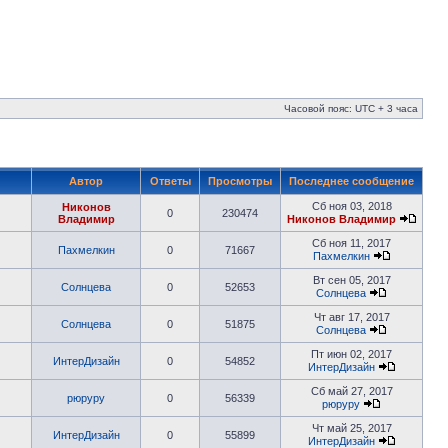
Часовой пояс: UTC + 3 часа
Автор
Ответы
Просмотры
Последнее сообщение
Сб ноя 03, 2018
Никонов
0
230474
Владимир
Никонов Владимир
Сб ноя 11, 2017
Пахмелкин
0
71667
Пахмелкин
Вт сен 05, 2017
Солнцева
0
52653
Солнцева
Чт авг 17, 2017
Солнцева
0
51875
Солнцева
Пт июн 02, 2017
ИнтерДизайн
0
54852
ИнтерДизайн
Сб май 27, 2017
рюруру
0
56339
рюруру
Чт май 25, 2017
ИнтерДизайн
0
55899
ИнтерДизайн