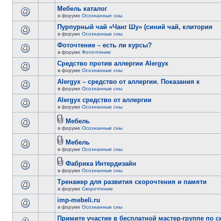
Мебель каталог
в форуме
Осознанные сны
Пурпурный чай «Чанг Шу» (синий чай, клитория
в форуме
Осознанные сны
Фоточтение – есть ли курсы?
в форуме
Фоточтение
Cредство против аллергии Alergyx
в форуме
Осознанные сны
Alergyx – средство от аллергии. Показания к
в форуме
Осознанные сны
Alergyx средство от аллергии
в форуме
Осознанные сны
Мебель
в форуме
Осознанные сны
Мебель
в форуме
Осознанные сны
Фабрика Интердизайн
в форуме
Осознанные сны
Тренажер для развития скорочтения и памяти
в форуме
Скорочтение
imp-mebeli.ru
в форуме
Осознанные сны
Примите участие в бесплатной мастер-группе по 