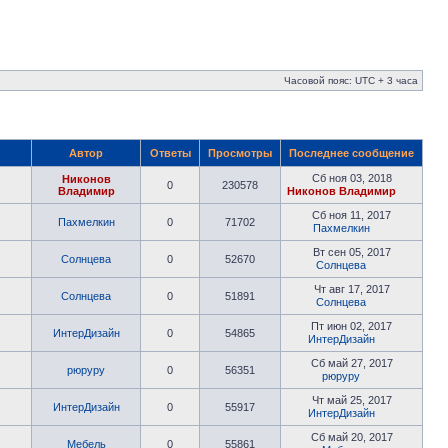
Часовой пояс: UTC + 3 часа
Автор
Ответы
Просмотры
Последнее сообщение
Сб ноя 03, 2018
Никонов
0
230578
Владимир
Никонов Владимир
Сб ноя 11, 2017
Пахмелкин
0
71702
Пахмелкин
Вт сен 05, 2017
Солнцева
0
52670
Солнцева
Чт авг 17, 2017
Солнцева
0
51891
Солнцева
Пт июн 02, 2017
ИнтерДизайн
0
54865
ИнтерДизайн
Сб май 27, 2017
рюруру
0
56351
рюруру
Чт май 25, 2017
ИнтерДизайн
0
55917
ИнтерДизайн
Сб май 20, 2017
Мебель
0
55861