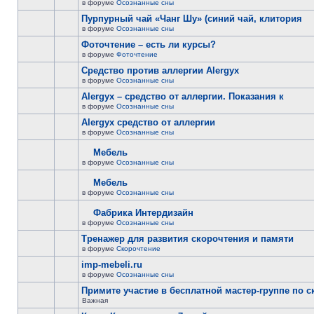
в форуме
Осознанные сны
Пурпурный чай «Чанг Шу» (синий чай, клитория
в форуме
Осознанные сны
Фоточтение – есть ли курсы?
в форуме
Фоточтение
Cредство против аллергии Alergyx
в форуме
Осознанные сны
Alergyx – средство от аллергии. Показания к
в форуме
Осознанные сны
Alergyx средство от аллергии
в форуме
Осознанные сны
Мебель
в форуме
Осознанные сны
Мебель
в форуме
Осознанные сны
Фабрика Интердизайн
в форуме
Осознанные сны
Тренажер для развития скорочтения и памяти
в форуме
Скорочтение
imp-mebeli.ru
в форуме
Осознанные сны
Примите участие в бесплатной мастер-группе по 
Важная