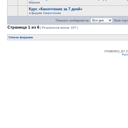
Важная
Курс «Киночтение за 7 дней»
в форуме
Скорочтение
Показать сообщения за:
Поле сорт
Страница
1
из
6
[ Результатов поиска: 107 ]
Список форумов
POWERED_BY
C
Рус