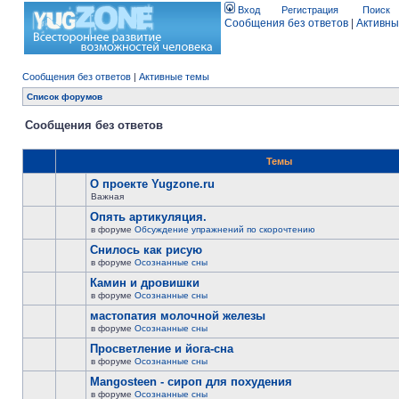
Вход
Регистрация
Поиск
Сообщения без ответов
|
Активны
Сообщения без ответов
|
Активные темы
Список форумов
Сообщения без ответов
Темы
О проекте Yugzone.ru
Важная
Опять артикуляция.
в форуме
Обсуждение упражнений по скорочтению
Снилось как рисую
в форуме
Осознанные сны
Камин и дровишки
в форуме
Осознанные сны
мастопатия молочной железы
в форуме
Осознанные сны
Просветление и йога-сна
в форуме
Осознанные сны
Mangosteen - сироп для похудения
в форуме
Осознанные сны