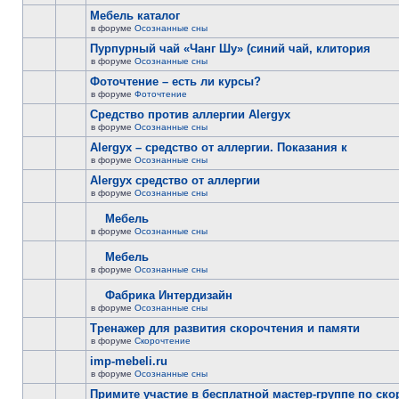
Мебель каталог
в форуме
Осознанные сны
Пурпурный чай «Чанг Шу» (синий чай, клитория
в форуме
Осознанные сны
Фоточтение – есть ли курсы?
в форуме
Фоточтение
Cредство против аллергии Alergyx
в форуме
Осознанные сны
Alergyx – средство от аллергии. Показания к
в форуме
Осознанные сны
Alergyx средство от аллергии
в форуме
Осознанные сны
Мебель
в форуме
Осознанные сны
Мебель
в форуме
Осознанные сны
Фабрика Интердизайн
в форуме
Осознанные сны
Тренажер для развития скорочтения и памяти
в форуме
Скорочтение
imp-mebeli.ru
в форуме
Осознанные сны
Примите участие в бесплатной мастер-группе по ск