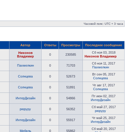
Часовой пояс: UTC + 3 часа
Автор
Ответы
Просмотры
Последнее сообщение
Сб ноя 03, 2018
Никонов
0
230585
Владимир
Никонов Владимир
Сб ноя 11, 2017
Пахмелкин
0
71703
Пахмелкин
Вт сен 05, 2017
Солнцева
0
52673
Солнцева
Чт авг 17, 2017
Солнцева
0
51891
Солнцева
Пт июн 02, 2017
ИнтерДизайн
0
54866
ИнтерДизайн
Сб май 27, 2017
рюруру
0
56352
рюруру
Чт май 25, 2017
ИнтерДизайн
0
55917
ИнтерДизайн
Сб май 20, 2017
Мебель
0
55862