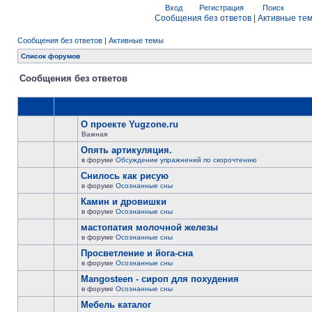
Вход
Регистрация
Поиск
Сообщения без ответов
|
Активные те
Сообщения без ответов
|
Активные темы
Список форумов
Сообщения без ответов
О проекте Yugzone.ru
Важная
Опять артикуляция.
в форуме
Обсуждение упражнений по скорочтению
Снилось как рисую
в форуме
Осознанные сны
Камин и дровишки
в форуме
Осознанные сны
мастопатия молочной железы
в форуме
Осознанные сны
Просветление и йога-сна
в форуме
Осознанные сны
Mangosteen - сироп для похудения
в форуме
Осознанные сны
Мебель каталог