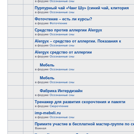
в форуме
Осознанные сны
Пурпурный чай «Чанг Шу» (синий чай, клитория
в форуме
Осознанные сны
Фоточтение – есть ли курсы?
в форуме
Фоточтение
Cредство против аллергии Alergyx
в форуме
Осознанные сны
Alergyx – средство от аллергии. Показания к
в форуме
Осознанные сны
Alergyx средство от аллергии
в форуме
Осознанные сны
Мебель
в форуме
Осознанные сны
Мебель
в форуме
Осознанные сны
Фабрика Интердизайн
в форуме
Осознанные сны
Тренажер для развития скорочтения и памяти
в форуме
Скорочтение
imp-mebeli.ru
в форуме
Осознанные сны
Примите участие в бесплатной мастер-группе по 
Важная