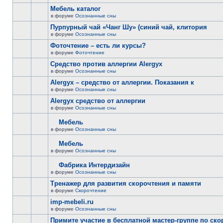
Мебель каталог
в форуме
Осознанные сны
Пурпурный чай «Чанг Шу» (синий чай, клитория
в форуме
Осознанные сны
Фоточтение – есть ли курсы?
в форуме
Фоточтение
Cредство против аллергии Alergyx
в форуме
Осознанные сны
Alergyx – средство от аллергии. Показания к
в форуме
Осознанные сны
Alergyx средство от аллергии
в форуме
Осознанные сны
Мебель
в форуме
Осознанные сны
Мебель
в форуме
Осознанные сны
Фабрика Интердизайн
в форуме
Осознанные сны
Тренажер для развития скорочтения и памяти
в форуме
Скорочтение
imp-mebeli.ru
в форуме
Осознанные сны
Примите участие в бесплатной мастер-группе по ск