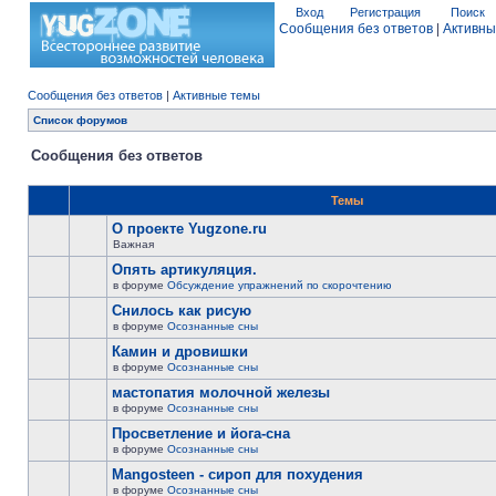
Вход
Регистрация
Поиск
Сообщения без ответов
|
Активны
Сообщения без ответов
|
Активные темы
Список форумов
Сообщения без ответов
Темы
О проекте Yugzone.ru
Важная
Опять артикуляция.
в форуме
Обсуждение упражнений по скорочтению
Снилось как рисую
в форуме
Осознанные сны
Камин и дровишки
в форуме
Осознанные сны
мастопатия молочной железы
в форуме
Осознанные сны
Просветление и йога-сна
в форуме
Осознанные сны
Mangosteen - сироп для похудения
в форуме
Осознанные сны