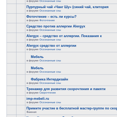
в форуме
Осознанные сны
Пурпурный чай «Чанг Шу» (синий чай, клитория
в форуме
Осознанные сны
Фоточтение – есть ли курсы?
в форуме
Фоточтение
Cредство против аллергии Alergyx
в форуме
Осознанные сны
Alergyx – средство от аллергии. Показания к
в форуме
Осознанные сны
Alergyx средство от аллергии
в форуме
Осознанные сны
Мебель
в форуме
Осознанные сны
Мебель
в форуме
Осознанные сны
Фабрика Интердизайн
в форуме
Осознанные сны
Тренажер для развития скорочтения и памяти
в форуме
Скорочтение
imp-mebeli.ru
в форуме
Осознанные сны
Примите участие в бесплатной мастер-группе по ск
Важная