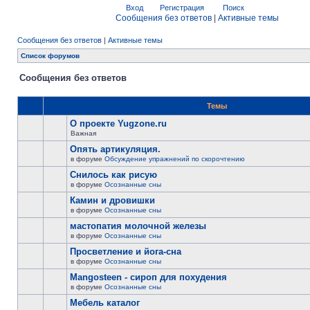
Вход
Регистрация
Поиск
Сообщения без ответов
|
Активные темы
Сообщения без ответов
|
Активные темы
Список форумов
Сообщения без ответов
Темы
О проекте Yugzone.ru
Важная
Опять артикуляция.
в форуме
Обсуждение упражнений по скорочтению
Снилось как рисую
в форуме
Осознанные сны
Камин и дровишки
в форуме
Осознанные сны
мастопатия молочной железы
в форуме
Осознанные сны
Просветление и йога-сна
в форуме
Осознанные сны
Mangosteen - сироп для похудения
в форуме
Осознанные сны
Мебель каталог