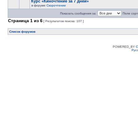
Курс «Киночтение за 7 дней»
в форуме
Скорочтение
Показать сообщения за:
Поле сорт
Страница
1
из
6
[ Результатов поиска: 107 ]
Список форумов
POWERED_BY
C
Рус