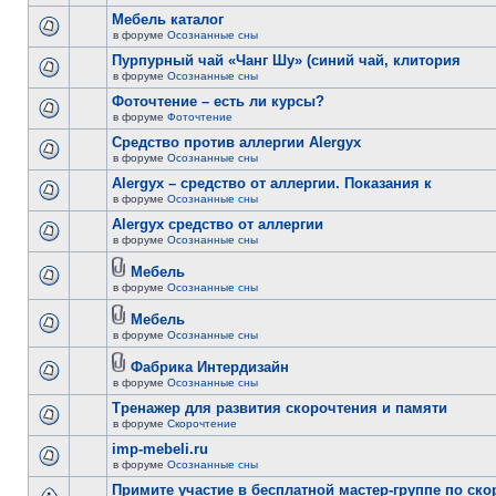
Мебель каталог
в форуме
Осознанные сны
Пурпурный чай «Чанг Шу» (синий чай, клитория
в форуме
Осознанные сны
Фоточтение – есть ли курсы?
в форуме
Фоточтение
Cредство против аллергии Alergyx
в форуме
Осознанные сны
Alergyx – средство от аллергии. Показания к
в форуме
Осознанные сны
Alergyx средство от аллергии
в форуме
Осознанные сны
Мебель
в форуме
Осознанные сны
Мебель
в форуме
Осознанные сны
Фабрика Интердизайн
в форуме
Осознанные сны
Тренажер для развития скорочтения и памяти
в форуме
Скорочтение
imp-mebeli.ru
в форуме
Осознанные сны
Примите участие в бесплатной мастер-группе по ск