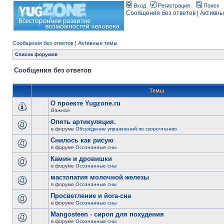
Вход
Регистрация
Поиск
Сообщения без ответов
|
Активны
Сообщения без ответов
|
Активные темы
Список форумов
Сообщения без ответов
Темы
О проекте Yugzone.ru
Важная
Опять артикуляция.
в форуме
Обсуждение упражнений по скорочтению
Снилось как рисую
в форуме
Осознанные сны
Камин и дровишки
в форуме
Осознанные сны
мастопатия молочной железы
в форуме
Осознанные сны
Просветление и йога-сна
в форуме
Осознанные сны
Mangosteen - сироп для похудения
в форуме
Осознанные сны