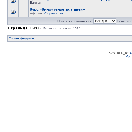
Важная
Курс «Киночтение за 7 дней»
в форуме
Скорочтение
Показать сообщения за:
Поле сорт
Страница
1
из
6
[ Результатов поиска: 107 ]
Список форумов
POWERED_BY
C
Рус