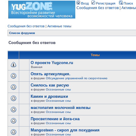
Вход
Регистрация
Поиск
Сообщения без ответов
|
Активны
Сообщения без ответов
|
Активные темы
Список форумов
Сообщения без ответов
Темы
О проекте Yugzone.ru
Важная
Опять артикуляция.
в форуме
Обсуждение упражнений по скорочтению
Снилось как рисую
в форуме
Осознанные сны
Камин и дровишки
в форуме
Осознанные сны
мастопатия молочной железы
в форуме
Осознанные сны
Просветление и йога-сна
в форуме
Осознанные сны
Mangosteen - сироп для похудения
в форуме
Осознанные сны