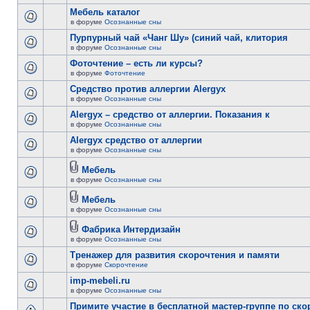
Мебель каталог
в форуме
Осознанные сны
Пурпурный чай «Чанг Шу» (синий чай, клитория
в форуме
Осознанные сны
Фоточтение – есть ли курсы?
в форуме
Фоточтение
Cредство против аллергии Alergyx
в форуме
Осознанные сны
Alergyx – средство от аллергии. Показания к
в форуме
Осознанные сны
Alergyx средство от аллергии
в форуме
Осознанные сны
Мебель
в форуме
Осознанные сны
Мебель
в форуме
Осознанные сны
Фабрика Интердизайн
в форуме
Осознанные сны
Тренажер для развития скорочтения и памяти
в форуме
Скорочтение
imp-mebeli.ru
в форуме
Осознанные сны
Примите участие в бесплатной мастер-группе по ск