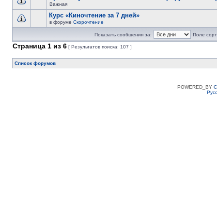
Важная
Курс «Киночтение за 7 дней»
в форуме
Скорочтение
Показать сообщения за:
Поле сорт
Страница
1
из
6
[ Результатов поиска: 107 ]
Список форумов
POWERED_BY
C
Рус