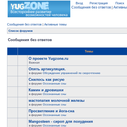
Вход
Регистрация
Поиск
Сообщения без ответов
|
Активны
Сообщения без ответов
|
Активные темы
Список форумов
Сообщения без ответов
Темы
О проекте Yugzone.ru
Важная
Опять артикуляция.
в форуме
Обсуждение упражнений по скорочтению
Снилось как рисую
в форуме
Осознанные сны
Камин и дровишки
в форуме
Осознанные сны
мастопатия молочной железы
в форуме
Осознанные сны
Просветление и йога-сна
в форуме
Осознанные сны
Mangosteen - сироп для похудения
в форуме
Осознанные сны