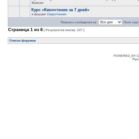
Важная
Курс «Киночтение за 7 дней»
в форуме
Скорочтение
Показать сообщения за:
Поле сорт
Страница
1
из
6
[ Результатов поиска: 107 ]
Список форумов
POWERED_BY
C
Рус