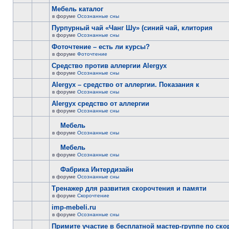
Мебель каталог
в форуме
Осознанные сны
Пурпурный чай «Чанг Шу» (синий чай, клитория
в форуме
Осознанные сны
Фоточтение – есть ли курсы?
в форуме
Фоточтение
Cредство против аллергии Alergyx
в форуме
Осознанные сны
Alergyx – средство от аллергии. Показания к
в форуме
Осознанные сны
Alergyx средство от аллергии
в форуме
Осознанные сны
Мебель
в форуме
Осознанные сны
Мебель
в форуме
Осознанные сны
Фабрика Интердизайн
в форуме
Осознанные сны
Тренажер для развития скорочтения и памяти
в форуме
Скорочтение
imp-mebeli.ru
в форуме
Осознанные сны
Примите участие в бесплатной мастер-группе по ск