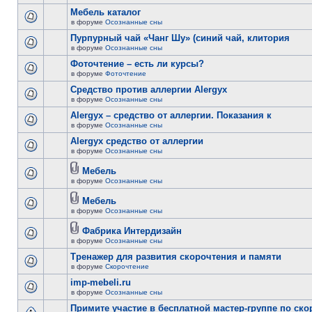
Мебель каталог
в форуме
Осознанные сны
Пурпурный чай «Чанг Шу» (синий чай, клитория
в форуме
Осознанные сны
Фоточтение – есть ли курсы?
в форуме
Фоточтение
Cредство против аллергии Alergyx
в форуме
Осознанные сны
Alergyx – средство от аллергии. Показания к
в форуме
Осознанные сны
Alergyx средство от аллергии
в форуме
Осознанные сны
Мебель
в форуме
Осознанные сны
Мебель
в форуме
Осознанные сны
Фабрика Интердизайн
в форуме
Осознанные сны
Тренажер для развития скорочтения и памяти
в форуме
Скорочтение
imp-mebeli.ru
в форуме
Осознанные сны
Примите участие в бесплатной мастер-группе по ск