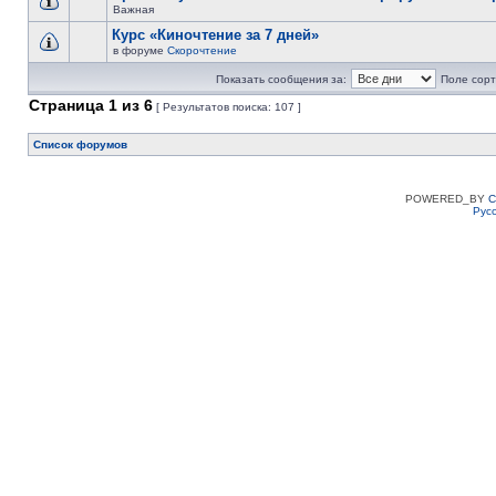
Важная
Курс «Киночтение за 7 дней»
в форуме
Скорочтение
Показать сообщения за:
Поле сорт
Страница
1
из
6
[ Результатов поиска: 107 ]
Список форумов
POWERED_BY
C
Рус