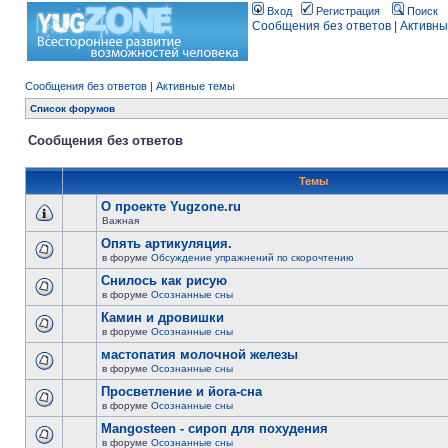
Вход
Регистрация
Поиск
Сообщения без ответов
|
Активны
Сообщения без ответов
|
Активные темы
Список форумов
Сообщения без ответов
Темы
О проекте Yugzone.ru
Важная
Опять артикуляция.
в форуме
Обсуждение упражнений по скорочтению
Снилось как рисую
в форуме
Осознанные сны
Камин и дровишки
в форуме
Осознанные сны
мастопатия молочной железы
в форуме
Осознанные сны
Просветление и йога-сна
в форуме
Осознанные сны
Mangosteen - сироп для похудения
в форуме
Осознанные сны