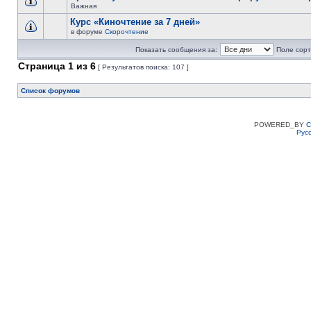
Важная
Курс «Киночтение за 7 дней»
в форуме
Скорочтение
Показать сообщения за:
Поле сорт
Страница
1
из
6
[ Результатов поиска: 107 ]
Список форумов
POWERED_BY
C
Рус