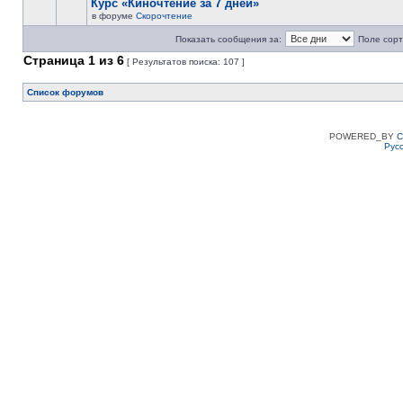
Курс «Киночтение за 7 дней»
в форуме
Скорочтение
Показать сообщения за:
Поле сорт
Страница
1
из
6
[ Результатов поиска: 107 ]
Список форумов
POWERED_BY
C
Рус