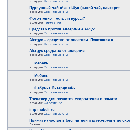
в форуме
Осознанные сны
Пурпурный чай «Чанг Шу» (синий чай, клитория
в форуме
Осознанные сны
Фоточтение – есть ли курсы?
в форуме
Фоточтение
Cредство против аллергии Alergyx
в форуме
Осознанные сны
Alergyx – средство от аллергии. Показания к
в форуме
Осознанные сны
Alergyx средство от аллергии
в форуме
Осознанные сны
Мебель
в форуме
Осознанные сны
Мебель
в форуме
Осознанные сны
Фабрика Интердизайн
в форуме
Осознанные сны
Тренажер для развития скорочтения и памяти
в форуме
Скорочтение
imp-mebeli.ru
в форуме
Осознанные сны
Примите участие в бесплатной мастер-группе по ск
Важная