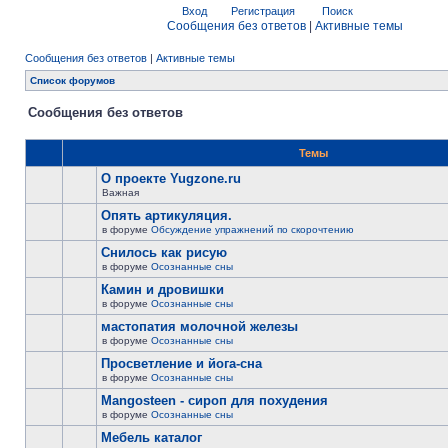
Вход
Регистрация
Поиск
Сообщения без ответов
|
Активные темы
Сообщения без ответов
|
Активные темы
Список форумов
Сообщения без ответов
Темы
О проекте Yugzone.ru
Важная
Опять артикуляция.
в форуме
Обсуждение упражнений по скорочтению
Снилось как рисую
в форуме
Осознанные сны
Камин и дровишки
в форуме
Осознанные сны
мастопатия молочной железы
в форуме
Осознанные сны
Просветление и йога-сна
в форуме
Осознанные сны
Mangosteen - сироп для похудения
в форуме
Осознанные сны
Мебель каталог