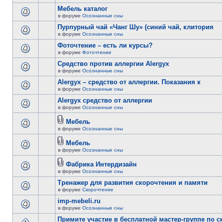
Мебель каталог
в форуме
Осознанные сны
Пурпурный чай «Чанг Шу» (синий чай, клитория
в форуме
Осознанные сны
Фоточтение – есть ли курсы?
в форуме
Фоточтение
Cредство против аллергии Alergyx
в форуме
Осознанные сны
Alergyx – средство от аллергии. Показания к
в форуме
Осознанные сны
Alergyx средство от аллергии
в форуме
Осознанные сны
Мебель
в форуме
Осознанные сны
Мебель
в форуме
Осознанные сны
Фабрика Интердизайн
в форуме
Осознанные сны
Тренажер для развития скорочтения и памяти
в форуме
Скорочтение
imp-mebeli.ru
в форуме
Осознанные сны
Примите участие в бесплатной мастер-группе по 