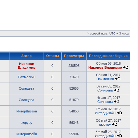
Часовой пояс: UTC + 3 часа
Автор
Ответы
Просмотры
Последнее сообщение
Сб ноя 03, 2018
Никонов
0
230505
Владимир
Никонов Владимир
Сб ноя 11, 2017
Пахмелкин
0
71679
Пахмелкин
Вт сен 05, 2017
Солнцева
0
52656
Солнцева
Чт авг 17, 2017
Солнцева
0
51879
Солнцева
Пт июн 02, 2017
ИнтерДизайн
0
54856
ИнтерДизайн
Сб май 27, 2017
рюруру
0
56343
рюруру
Чт май 25, 2017
ИнтерДизайн
0
55904
ИнтерДизайн