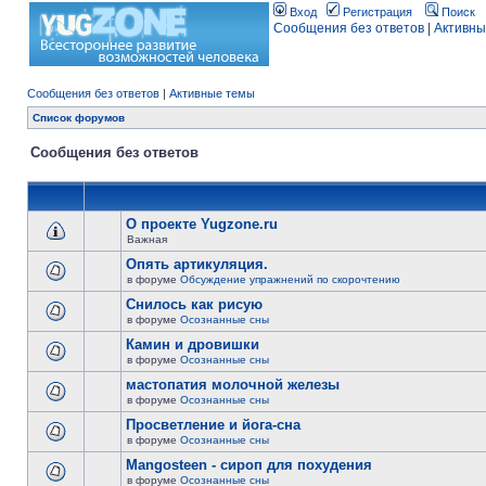
Вход
Регистрация
Поиск
Сообщения без ответов
|
Активны
Сообщения без ответов
|
Активные темы
Список форумов
Сообщения без ответов
О проекте Yugzone.ru
Важная
Опять артикуляция.
в форуме
Обсуждение упражнений по скорочтению
Снилось как рисую
в форуме
Осознанные сны
Камин и дровишки
в форуме
Осознанные сны
мастопатия молочной железы
в форуме
Осознанные сны
Просветление и йога-сна
в форуме
Осознанные сны
Mangosteen - сироп для похудения
в форуме
Осознанные сны