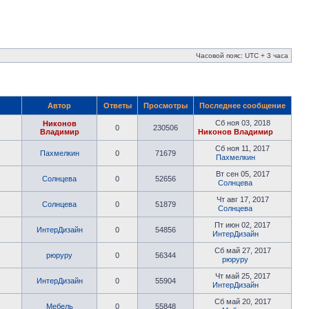
Часовой пояс: UTC + 3 часа
Автор
Ответы
Просмотры
Последнее сообщение
Сб ноя 03, 2018
Никонов
0
230506
Владимир
Никонов Владимир
Сб ноя 11, 2017
Пахмелкин
0
71679
Пахмелкин
Вт сен 05, 2017
Солнцева
0
52656
Солнцева
Чт авг 17, 2017
Солнцева
0
51879
Солнцева
Пт июн 02, 2017
ИнтерДизайн
0
54856
ИнтерДизайн
Сб май 27, 2017
рюруру
0
56344
рюруру
Чт май 25, 2017
ИнтерДизайн
0
55904
ИнтерДизайн
Сб май 20, 2017
Мебель
0
55848