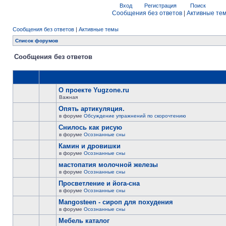
Вход
Регистрация
Поиск
Сообщения без ответов
|
Активные те
Сообщения без ответов
|
Активные темы
Список форумов
Сообщения без ответов
О проекте Yugzone.ru
Важная
Опять артикуляция.
в форуме
Обсуждение упражнений по скорочтению
Снилось как рисую
в форуме
Осознанные сны
Камин и дровишки
в форуме
Осознанные сны
мастопатия молочной железы
в форуме
Осознанные сны
Просветление и йога-сна
в форуме
Осознанные сны
Mangosteen - сироп для похудения
в форуме
Осознанные сны
Мебель каталог