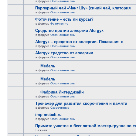
в форуме
Осознанные сны
Пурпурный чай «Чанг Шу» (синий чай, клитория
в форуме
Осознанные сны
Фоточтение – есть ли курсы?
в форуме
Фоточтение
Cредство против аллергии Alergyx
в форуме
Осознанные сны
Alergyx – средство от аллергии. Показания к
в форуме
Осознанные сны
Alergyx средство от аллергии
в форуме
Осознанные сны
Мебель
в форуме
Осознанные сны
Мебель
в форуме
Осознанные сны
Фабрика Интердизайн
в форуме
Осознанные сны
Тренажер для развития скорочтения и памяти
в форуме
Скорочтение
imp-mebeli.ru
в форуме
Осознанные сны
Примите участие в бесплатной мастер-группе по 
Важная