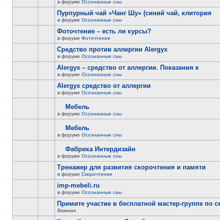
в форуме
Осознанные сны
Пурпурный чай «Чанг Шу» (синий чай, клитория
в форуме
Осознанные сны
Фоточтение – есть ли курсы?
в форуме
Фоточтение
Cредство против аллергии Alergyx
в форуме
Осознанные сны
Alergyx – средство от аллергии. Показания к
в форуме
Осознанные сны
Alergyx средство от аллергии
в форуме
Осознанные сны
Мебель
в форуме
Осознанные сны
Мебель
в форуме
Осознанные сны
Фабрика Интердизайн
в форуме
Осознанные сны
Тренажер для развития скорочтения и памяти
в форуме
Скорочтение
imp-mebeli.ru
в форуме
Осознанные сны
Примите участие в бесплатной мастер-группе по 
Важная