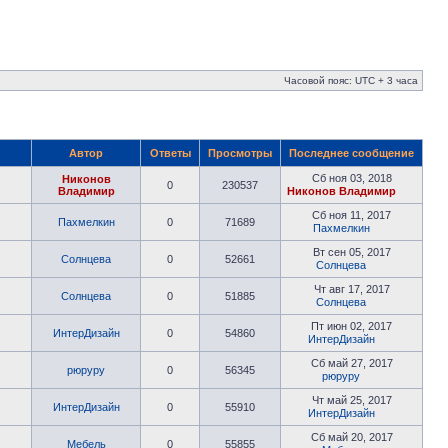
Часовой пояс: UTC + 3 часа
Автор
Ответы
Просмотры
Последнее сообщение
Сб ноя 03, 2018
Никонов
0
230537
Владимир
Никонов Владимир
Сб ноя 11, 2017
Пахмелкин
0
71689
Пахмелкин
Вт сен 05, 2017
Солнцева
0
52661
Солнцева
Чт авг 17, 2017
Солнцева
0
51885
Солнцева
Пт июн 02, 2017
ИнтерДизайн
0
54860
ИнтерДизайн
Сб май 27, 2017
рюруру
0
56345
рюруру
Чт май 25, 2017
ИнтерДизайн
0
55910
ИнтерДизайн
Сб май 20, 2017
Мебель
0
55855