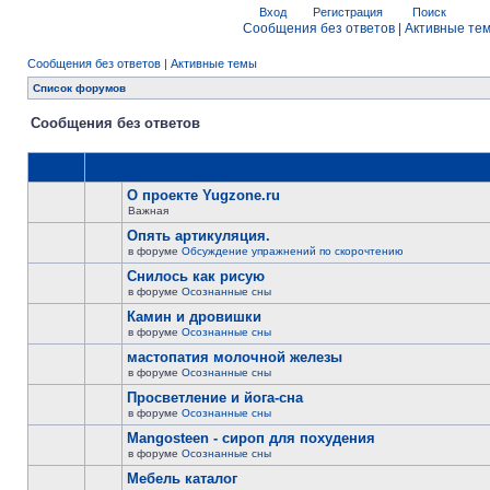
Вход
Регистрация
Поиск
Сообщения без ответов
|
Активные те
Сообщения без ответов
|
Активные темы
Список форумов
Сообщения без ответов
О проекте Yugzone.ru
Важная
Опять артикуляция.
в форуме
Обсуждение упражнений по скорочтению
Снилось как рисую
в форуме
Осознанные сны
Камин и дровишки
в форуме
Осознанные сны
мастопатия молочной железы
в форуме
Осознанные сны
Просветление и йога-сна
в форуме
Осознанные сны
Mangosteen - сироп для похудения
в форуме
Осознанные сны
Мебель каталог