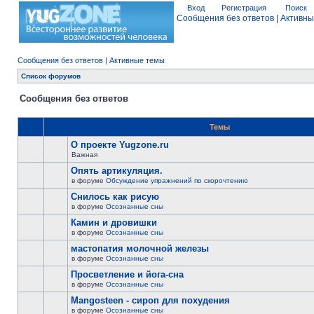
Вход
Регистрация
Поиск
Сообщения без ответов
|
Активны
Сообщения без ответов
|
Активные темы
Список форумов
Сообщения без ответов
Темы
О проекте Yugzone.ru
Важная
Опять артикуляция.
в форуме
Обсуждение упражнений по скорочтению
Снилось как рисую
в форуме
Осознанные сны
Камин и дровишки
в форуме
Осознанные сны
мастопатия молочной железы
в форуме
Осознанные сны
Просветление и йога-сна
в форуме
Осознанные сны
Mangosteen - сироп для похудения
в форуме
Осознанные сны