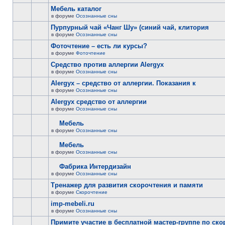
Мебель каталог
в форуме
Осознанные сны
Пурпурный чай «Чанг Шу» (синий чай, клитория
в форуме
Осознанные сны
Фоточтение – есть ли курсы?
в форуме
Фоточтение
Cредство против аллергии Alergyx
в форуме
Осознанные сны
Alergyx – средство от аллергии. Показания к
в форуме
Осознанные сны
Alergyx средство от аллергии
в форуме
Осознанные сны
Мебель
в форуме
Осознанные сны
Мебель
в форуме
Осознанные сны
Фабрика Интердизайн
в форуме
Осознанные сны
Тренажер для развития скорочтения и памяти
в форуме
Скорочтение
imp-mebeli.ru
в форуме
Осознанные сны
Примите участие в бесплатной мастер-группе по ск