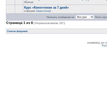
Важная
Курс «Киночтение за 7 дней»
в форуме
Скорочтение
Показать сообщения за:
Поле сорт
Страница
1
из
6
[ Результатов поиска: 107 ]
Список форумов
POWERED_BY
C
Рус