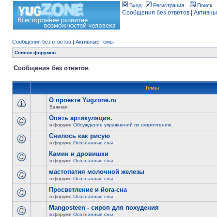
Вход
Регистрация
Поиск
Сообщения без ответов
|
Активны
Сообщения без ответов
|
Активные темы
Список форумов
Сообщения без ответов
Темы
О проекте Yugzone.ru
Важная
Опять артикуляция.
в форуме
Обсуждение упражнений по скорочтению
Снилось как рисую
в форуме
Осознанные сны
Камин и дровишки
в форуме
Осознанные сны
мастопатия молочной железы
в форуме
Осознанные сны
Просветление и йога-сна
в форуме
Осознанные сны
Mangosteen - сироп для похудения
в форуме
Осознанные сны