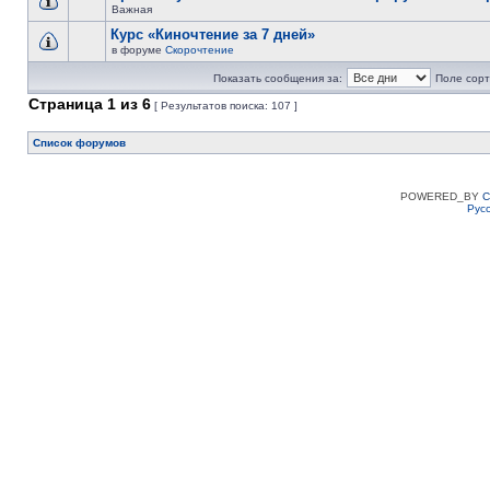
Важная
Курс «Киночтение за 7 дней»
в форуме
Скорочтение
Показать сообщения за:
Поле сорт
Страница
1
из
6
[ Результатов поиска: 107 ]
Список форумов
POWERED_BY
C
Рус