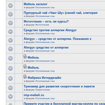
Мебель каталог
в форуме
Осознанные сны
Пурпурный чай «Чанг Шу» (синий чай, клитория
в форуме
Осознанные сны
Фоточтение – есть ли курсы?
в форуме
Фоточтение
Cредство против аллергии Alergyx
в форуме
Осознанные сны
Alergyx – средство от аллергии. Показания к
в форуме
Осознанные сны
Alergyx средство от аллергии
в форуме
Осознанные сны
Мебель
в форуме
Осознанные сны
Мебель
в форуме
Осознанные сны
Фабрика Интердизайн
в форуме
Осознанные сны
Тренажер для развития скорочтения и памяти
в форуме
Скорочтение
imp-mebeli.ru
в форуме
Осознанные сны
Примите участие в бесплатной мастер-группе по ск