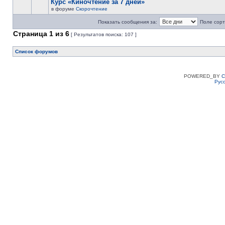
Курс «Киночтение за 7 дней»
в форуме
Скорочтение
Показать сообщения за:
Поле сорт
Страница
1
из
6
[ Результатов поиска: 107 ]
Список форумов
POWERED_BY
C
Рус