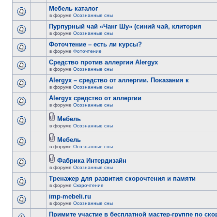
Мебель каталог
в форуме
Осознанные сны
Пурпурный чай «Чанг Шу» (синий чай, клитория
в форуме
Осознанные сны
Фоточтение – есть ли курсы?
в форуме
Фоточтение
Cредство против аллергии Alergyx
в форуме
Осознанные сны
Alergyx – средство от аллергии. Показания к
в форуме
Осознанные сны
Alergyx средство от аллергии
в форуме
Осознанные сны
Мебель
в форуме
Осознанные сны
Мебель
в форуме
Осознанные сны
Фабрика Интердизайн
в форуме
Осознанные сны
Тренажер для развития скорочтения и памяти
в форуме
Скорочтение
imp-mebeli.ru
в форуме
Осознанные сны
Примите участие в бесплатной мастер-группе по ск