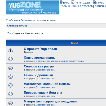
Вход
Регистрация
Поиск
Сообщения без ответов
|
Активны
Сообщения без ответов
|
Активные темы
Список форумов
Сообщения без ответов
Темы
О проекте Yugzone.ru
Важная
Опять артикуляция.
в форуме
Обсуждение упражнений по скорочтению
Снилось как рисую
в форуме
Осознанные сны
Камин и дровишки
в форуме
Осознанные сны
мастопатия молочной железы
в форуме
Осознанные сны
Просветление и йога-сна
в форуме
Осознанные сны
Mangosteen - сироп для похудения
в форуме
Осознанные сны