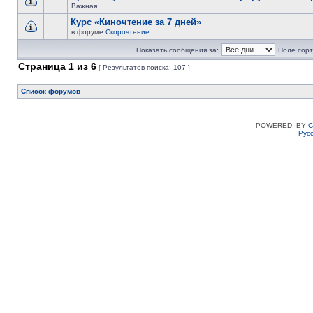
Важная
Курс «Киночтение за 7 дней»
в форуме
Скорочтение
Показать сообщения за:
Поле сорт
Страница
1
из
6
[ Результатов поиска: 107 ]
Список форумов
POWERED_BY
C
Рус