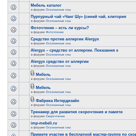
Мебель каталог
в форуме
Осознанные сны
Пурпурный чай «Чанг Шу» (синий чай, клитория
в форуме
Осознанные сны
Фоточтение – есть ли курсы?
в форуме
Фоточтение
Cредство против аллергии Alergyx
в форуме
Осознанные сны
Alergyx – средство от аллергии. Показания к
в форуме
Осознанные сны
Alergyx средство от аллергии
в форуме
Осознанные сны
Мебель
в форуме
Осознанные сны
Мебель
в форуме
Осознанные сны
Фабрика Интердизайн
в форуме
Осознанные сны
Тренажер для развития скорочтения и памяти
в форуме
Скорочтение
imp-mebeli.ru
в форуме
Осознанные сны
Примите участие в бесплатной мастер-группе по ск