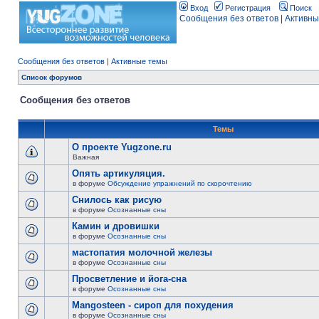
Вход
Регистрация
Поиск
Сообщения без ответов
|
Активны
Сообщения без ответов
|
Активные темы
Список форумов
Сообщения без ответов
Темы
О проекте Yugzone.ru
Важная
Опять артикуляция.
в форуме
Обсуждение упражнений по скорочтению
Снилось как рисую
в форуме
Осознанные сны
Камин и дровишки
в форуме
Осознанные сны
мастопатия молочной железы
в форуме
Осознанные сны
Просветление и йога-сна
в форуме
Осознанные сны
Mangosteen - сироп для похудения
в форуме
Осознанные сны