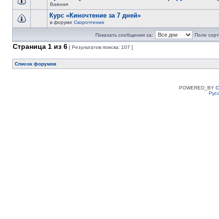
Важная
Курс «Киночтение за 7 дней»
в форуме
Скорочтение
Показать сообщения за:
Поле сорт
Страница
1
из
6
[ Результатов поиска: 107 ]
Список форумов
POWERED_BY
C
Рус