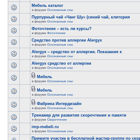
Мебель каталог
в форуме
Осознанные сны
Пурпурный чай «Чанг Шу» (синий чай, клитория
в форуме
Осознанные сны
Фоточтение – есть ли курсы?
в форуме
Фоточтение
Cредство против аллергии Alergyx
в форуме
Осознанные сны
Alergyx – средство от аллергии. Показания к
в форуме
Осознанные сны
Alergyx средство от аллергии
в форуме
Осознанные сны
Мебель
в форуме
Осознанные сны
Мебель
в форуме
Осознанные сны
Фабрика Интердизайн
в форуме
Осознанные сны
Тренажер для развития скорочтения и памяти
в форуме
Скорочтение
imp-mebeli.ru
в форуме
Осознанные сны
Примите участие в бесплатной мастер-группе по ск