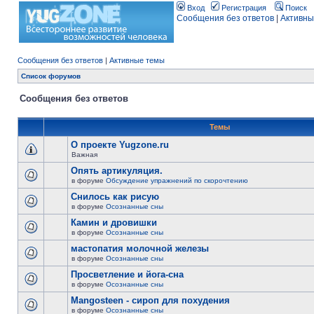
Вход
Регистрация
Поиск
Сообщения без ответов
|
Активны
Сообщения без ответов
|
Активные темы
Список форумов
Сообщения без ответов
Темы
О проекте Yugzone.ru
Важная
Опять артикуляция.
в форуме
Обсуждение упражнений по скорочтению
Снилось как рисую
в форуме
Осознанные сны
Камин и дровишки
в форуме
Осознанные сны
мастопатия молочной железы
в форуме
Осознанные сны
Просветление и йога-сна
в форуме
Осознанные сны
Mangosteen - сироп для похудения
в форуме
Осознанные сны