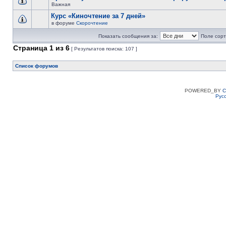
Важная
Курс «Киночтение за 7 дней»
в форуме
Скорочтение
Показать сообщения за:
Поле сорт
Страница
1
из
6
[ Результатов поиска: 107 ]
Список форумов
POWERED_BY
C
Рус