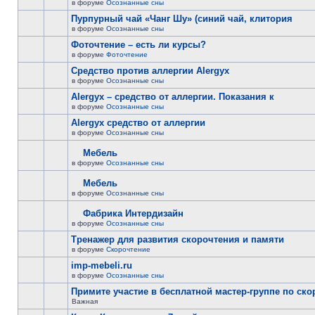
в форуме
Осознанные сны
Пурпурный чай «Чанг Шу» (синий чай, клитория
в форуме
Осознанные сны
Фоточтение – есть ли курсы?
в форуме
Фоточтение
Cредство против аллергии Alergyx
в форуме
Осознанные сны
Alergyx – средство от аллергии. Показания к
в форуме
Осознанные сны
Alergyx средство от аллергии
в форуме
Осознанные сны
Мебель
в форуме
Осознанные сны
Мебель
в форуме
Осознанные сны
Фабрика Интердизайн
в форуме
Осознанные сны
Тренажер для развития скорочтения и памяти
в форуме
Скорочтение
imp-mebeli.ru
в форуме
Осознанные сны
Примите участие в бесплатной мастер-группе по ск
Важная