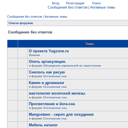
Вход
Регистрация
Поиск
Сообщения без ответов
|
Активные темы
Сообщения без ответов
|
Активные темы
Список форумов
Сообщения без ответов
Темы
О проекте Yugzone.ru
Важная
Опять артикуляция.
в форуме
Обсуждение упражнений по скорочтению
Снилось как рисую
в форуме
Осознанные сны
Камин и дровишки
в форуме
Осознанные сны
мастопатия молочной железы
в форуме
Осознанные сны
Просветление и йога-сна
в форуме
Осознанные сны
Mangosteen - сироп для похудения
в форуме
Осознанные сны
Мебель каталог