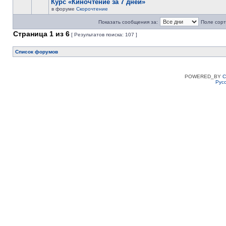
Курс «Киночтение за 7 дней»
в форуме
Скорочтение
Показать сообщения за:
Поле сорт
Страница
1
из
6
[ Результатов поиска: 107 ]
Список форумов
POWERED_BY
C
Рус