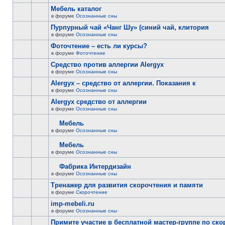
Мебель каталог
в форуме
Осознанные сны
Пурпурный чай «Чанг Шу» (синий чай, клитория
в форуме
Осознанные сны
Фоточтение – есть ли курсы?
в форуме
Фоточтение
Cредство против аллергии Alergyx
в форуме
Осознанные сны
Alergyx – средство от аллергии. Показания к
в форуме
Осознанные сны
Alergyx средство от аллергии
в форуме
Осознанные сны
Мебель
в форуме
Осознанные сны
Мебель
в форуме
Осознанные сны
Фабрика Интердизайн
в форуме
Осознанные сны
Тренажер для развития скорочтения и памяти
в форуме
Скорочтение
imp-mebeli.ru
в форуме
Осознанные сны
Примите участие в бесплатной мастер-группе по ск