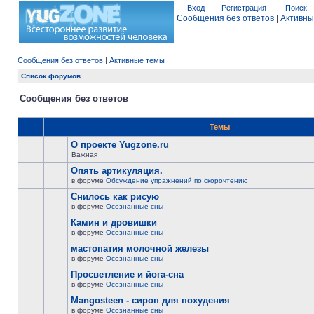
Вход
Регистрация
Поиск
Сообщения без ответов
|
Активны
Сообщения без ответов
|
Активные темы
Список форумов
Сообщения без ответов
Темы
О проекте Yugzone.ru
Важная
Опять артикуляция.
в форуме
Обсуждение упражнений по скорочтению
Снилось как рисую
в форуме
Осознанные сны
Камин и дровишки
в форуме
Осознанные сны
мастопатия молочной железы
в форуме
Осознанные сны
Просветление и йога-сна
в форуме
Осознанные сны
Mangosteen - сироп для похудения
в форуме
Осознанные сны