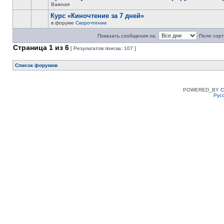
Важная
Курс «Киночтение за 7 дней»
в форуме
Скорочтение
Показать сообщения за:
Поле сорт
Страница
1
из
6
[ Результатов поиска: 107 ]
Список форумов
POWERED_BY
C
Рус