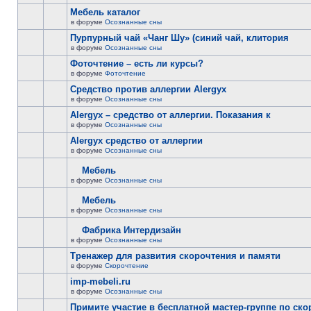
Мебель каталог
в форуме
Осознанные сны
Пурпурный чай «Чанг Шу» (синий чай, клитория
в форуме
Осознанные сны
Фоточтение – есть ли курсы?
в форуме
Фоточтение
Cредство против аллергии Alergyx
в форуме
Осознанные сны
Alergyx – средство от аллергии. Показания к
в форуме
Осознанные сны
Alergyx средство от аллергии
в форуме
Осознанные сны
Мебель
в форуме
Осознанные сны
Мебель
в форуме
Осознанные сны
Фабрика Интердизайн
в форуме
Осознанные сны
Тренажер для развития скорочтения и памяти
в форуме
Скорочтение
imp-mebeli.ru
в форуме
Осознанные сны
Примите участие в бесплатной мастер-группе по ск