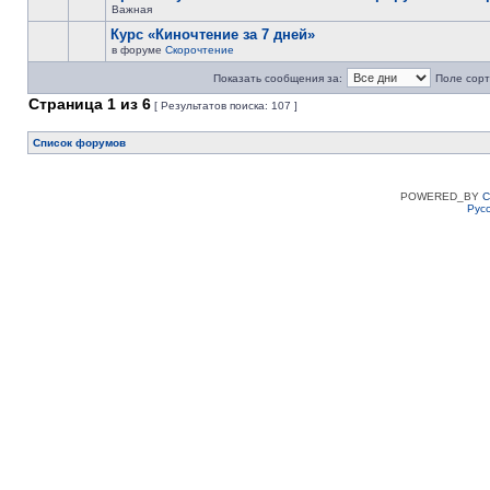
Важная
Курс «Киночтение за 7 дней»
в форуме
Скорочтение
Показать сообщения за:
Поле сорт
Страница
1
из
6
[ Результатов поиска: 107 ]
Список форумов
POWERED_BY
C
Рус