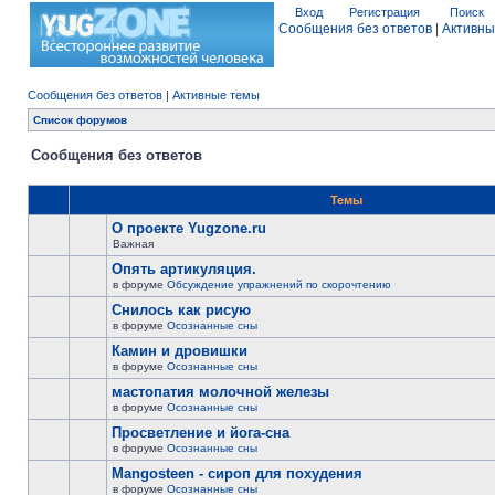
Вход
Регистрация
Поиск
Сообщения без ответов
|
Активны
Сообщения без ответов
|
Активные темы
Список форумов
Сообщения без ответов
Темы
О проекте Yugzone.ru
Важная
Опять артикуляция.
в форуме
Обсуждение упражнений по скорочтению
Снилось как рисую
в форуме
Осознанные сны
Камин и дровишки
в форуме
Осознанные сны
мастопатия молочной железы
в форуме
Осознанные сны
Просветление и йога-сна
в форуме
Осознанные сны
Mangosteen - сироп для похудения
в форуме
Осознанные сны