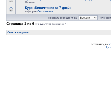
Важная
Курс «Киночтение за 7 дней»
в форуме
Скорочтение
Показать сообщения за:
Поле сорт
Страница
1
из
6
[ Результатов поиска: 107 ]
Список форумов
POWERED_BY
C
Рус