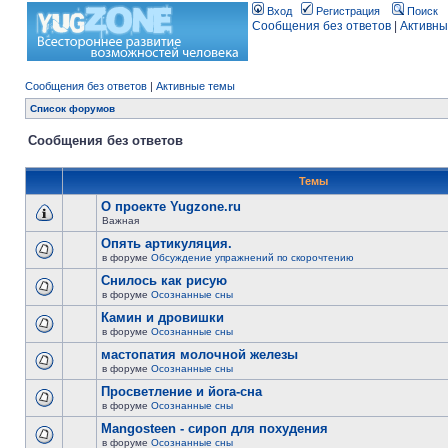
Вход
Регистрация
Поиск
Сообщения без ответов
|
Активны
Сообщения без ответов
|
Активные темы
Список форумов
Сообщения без ответов
Темы
О проекте Yugzone.ru
Важная
Опять артикуляция.
в форуме
Обсуждение упражнений по скорочтению
Снилось как рисую
в форуме
Осознанные сны
Камин и дровишки
в форуме
Осознанные сны
мастопатия молочной железы
в форуме
Осознанные сны
Просветление и йога-сна
в форуме
Осознанные сны
Mangosteen - сироп для похудения
в форуме
Осознанные сны