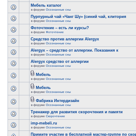
Мебель каталог
в форуме
Осознанные сны
Пурпурный чай «Чанг Шу» (синий чай, клитория
в форуме
Осознанные сны
Фоточтение – есть ли курсы?
в форуме
Фоточтение
Cредство против аллергии Alergyx
в форуме
Осознанные сны
Alergyx – средство от аллергии. Показания к
в форуме
Осознанные сны
Alergyx средство от аллергии
в форуме
Осознанные сны
Мебель
в форуме
Осознанные сны
Мебель
в форуме
Осознанные сны
Фабрика Интердизайн
в форуме
Осознанные сны
Тренажер для развития скорочтения и памяти
в форуме
Скорочтение
imp-mebeli.ru
в форуме
Осознанные сны
Примите участие в бесплатной мастер-группе по ск